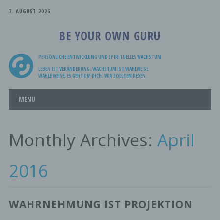
7. AUGUST 2026
BE YOUR OWN GURU
PERSÖNLICHE ENTWICKLUNG UND SPIRITUELLES WACHSTUM
LEBEN IST VERÄNDERUNG. WACHSTUM IST WAHLWEISE.
WÄHLE WEISE, ES GEHT UM DICH. WIR SOLLTEN REDEN.
Main menu
Skip
MENU
to
content
Monthly Archives:
April
2016
WAHRNEHMUNG IST PROJEKTION