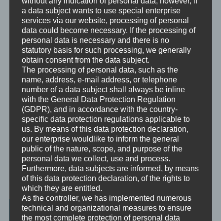
without any indication of personal data; however, if
Beratung
a data subject wants to use special enterprise
Beratung ist das individuelle Aufarbeiten verschiedenster
services via our website, processing of personal
Problemstellungen durch Interaktion zwischen einer unabhängigen
Person und einem Klienten.
data could become necessary. If the processing of
personal data is necessary and there is no
Mentoring
statutory basis for such processing, we generally
Mentoring ist das individualisierte Weitergeben von Wissen und
obtain consent from the data subject.
Erfahrungen durch Interaktion zwischen einer erfahrenen Person
The processing of personal data, such as the
und einem Klienten.
name, address, e-mail address, or telephone
number of a data subject shall always be inline
Supervision
with the General Data Protection Regulation
Supervision ist das individualisierte Reflektieren der gemachten
(GDPR), and in accordance with the country-
oder anstehenden professionellen Erfahrungen durch Interaktion
specific data protection regulations applicable to
zwischen einem Supervisor und einem Klienten.
us. By means of this data protection declaration,
our enterprise wouldlike to inform the general
Ausbildung
public of the nature, scope, and purpose of the
Ausbildung ist die angepasste Vermittlung von allgemeinem Wissen
personal data we collect, use and process.
und praktischen Fertigkeiten zu diesem Wissen durch eine
Furthermore, data subjects are informed, by means
erfahrene Person an Klienten.
of this data protection declaration, of the rights to
which they are entitled.
As the controller, we has implemented numerous
Wissenswertes
technical and organizational measures to ensure
the most complete protection of personal data