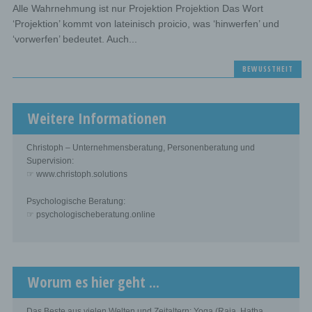
Alle Wahrnehmung ist nur Projektion Projektion Das Wort
‘Projektion’ kommt von lateinisch proicio, was ‘hinwerfen’ und
‘vorwerfen’ bedeutet. Auch...
BEWUSSTHEIT
Weitere Informationen
Christoph – Unternehmensberatung, Personenberatung und
Supervision:
☞ www.christoph.solutions
Psychologische Beratung:
☞ psychologischeberatung.online
Worum es hier geht ...
Das Beste aus vielen Welten und Zeitaltern: Yoga (Raja, Hatha,