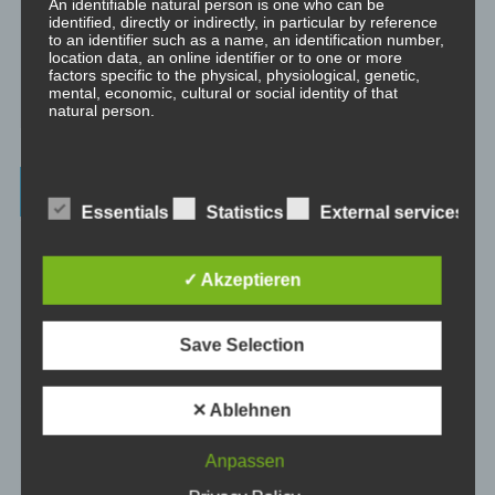
An identifiable natural person is one who can be
Traumreisen.
identified, directly or indirectly, in particular by reference
to an identifier such as a name, an identification number,
location data, an online identifier or to one or more
⇒ Philosophische Exkurse
Hier gibt es Hintergrundwissen zu den
factors specific to the physical, physiological, genetic,
Konzepten der Transformation, der persönlichen Entwicklung und
mental, economic, cultural or social identity of that
des spirituellen Wachstums.
natural person.
b) Data subject
Beiträge – blog.dicklberger.com
Essentials
Statistics
External services
Data subject is any identified or identifiable natural
person, whose personal data is processed by the
Genommene Eigenverantwortung, gelebte
controller responsible for the processing.
Selbstbestimmung, persönliche Entwicklung und
✓ Akzeptieren
spirituelles Wachstum
c) Processing
Save Selection
Processing is any operation or set of operations which is
Wahrnehmung und Realität
performed on personal data or on sets of personal data,
whether or not by automated means, such as collection,
✕ Ablehnen
recording, organisation, structuring, storage, adaptation
Intimität und Hormone
or alteration, retrieval, consultation, use, disclosure by
transmission, dissemination or otherwise making
Anpassen
available, alignment or combination, restriction, erasure
or destruction.