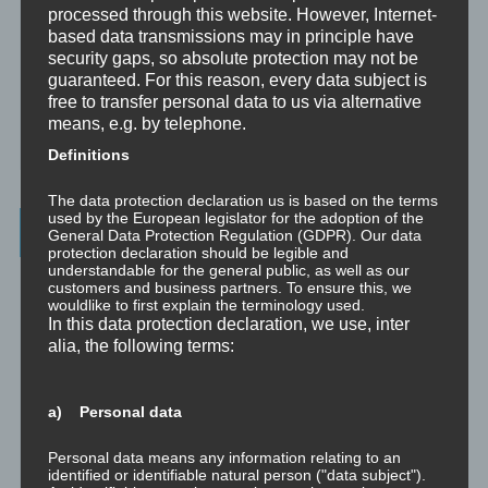
processed through this website. However, Internet-
☞ Ablauf einer Beratung
based data transmissions may in principle have
security gaps, so absolute protection may not be
☞ Vertraulichkeitserklärung
guaranteed. For this reason, every data subject is
free to transfer personal data to us via alternative
☞ Grundlagen für persönliche Entwicklung
means, e.g. by telephone.
☞ Was kostet es?
Definitions
The data protection declaration us is based on the terms
used by the European legislator for the adoption of the
Wichtigste Seiten - minimedi.online
General Data Protection Regulation (GDPR). Our data
protection declaration should be legible and
understandable for the general public, as well as our
⇒ Grundlagen
Hier gibt es die grundlegenden Wissenseinheiten
customers and business partners. To ensure this, we
und Techniken rund um Meditation.
wouldlike to first explain the terminology used.
In this data protection declaration, we use, inter
⇒ Meditationen für Transformation
Hier gibt es Meditationen, die
alia, the following terms:
die manchmal nötige Transformation für Entwicklung und Wachstum
anstoßen.
a) Personal data
⇒ Emotionale Kompetenz
Hier gibt es Meditationen, um die eigene
emotionale Kompetenz zu entwickeln.
Personal data means any information relating to an
identified or identifiable natural person ("data subject").
⇒ Geführte Meditationen
Hier gibt es geführte Meditationen und