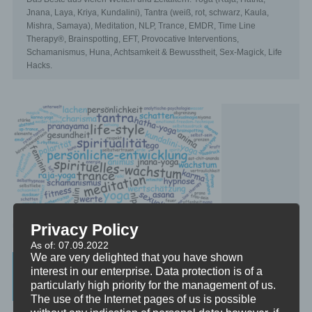
Jnana, Laya, Kriya, Kundalini), Tantra (weiß, rot, schwarz, Kaula,
Mishra, Samaya), Meditation, NLP, Trance, EMDR, Time Line
Therapy®, Brainspotting, EFT, Provocative Interventions,
Schamanismus, Huna, Achtsamkeit & Bewusstheit, Sex-Magick, Life
Hacks.
Privacy Policy
As of: 07.09.2022
We are very delighted that you have shown
Beratung, Mentoring, Supervision und
interest in our enterprise. Data protection is of a
Ausbildung
particularly high priority for the management of us.
The use of the Internet pages of us is possible