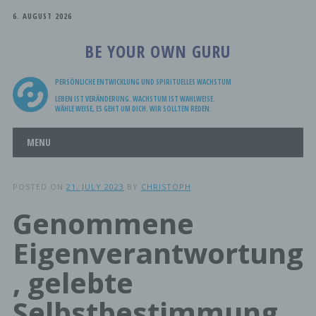
6. AUGUST 2026
BE YOUR OWN GURU
PERSÖNLICHE ENTWICKLUNG UND SPIRITUELLES WACHSTUM
LEBEN IST VERÄNDERUNG. WACHSTUM IST WAHLWEISE.
WÄHLE WEISE, ES GEHT UM DICH. WIR SOLLTEN REDEN.
Main menu
Skip
MENU
to
content
POSTED ON
21. JULY 2023
BY
CHRISTOPH
Genommene
Eigenverantwortung
, gelebte
Selbstbestimmung,