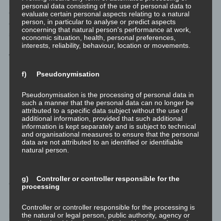
persönliche Entwicklung nicht nur oberflächlich ist, sondern auch
personal data consisting of the use of personal data to
eine tiefere Bedeutung erhält. Es eröffnet neue Perspektiven und
evaluate certain personal aspects relating to a natural
person, in particular to analyse or predict aspects
ermöglicht es uns, unser Handeln in einem größeren Kontext zu
concerning that natural person's performance at work,
sehen, was zu einem sinnerfüllten Leben beitragen kann.
economic situation, health, personal preferences,
interests, reliability, behaviour, location or movements.
Wie persönliche Entwicklung und
spirituelles Wachstum zu
f) Pseudonymisation
genommener Eigenverantwortung
Pseudonymisation is the processing of personal data in
und gelebter Selbstbestimmung
such a manner that the personal data can no longer be
attributed to a specific data subject without the use of
beitragen, wie diese Begriffe
additional information, provided that such additional
information is kept separately and is subject to technical
zusammenhängen und wodurch sie
and organisational measures to ensure that the personal
data are not attributed to an identified or identifiable
sich unterscheiden
natural person.
Persönliche Entwicklung und spirituelles Wachstum sind
g) Controller or controller responsible for the
essentielle Bestandteile auf dem Weg zur genommenen
processing
Eigenverantwortung und gelebten Selbstbestimmung. Durch
persönliche Entwicklung erweitern wir unser Selbstbewusstsein,
Controller or controller responsible for the processing is
the natural or legal person, public authority, agency or
lernen unsere Stärken und Schwächen kennen und sind in der