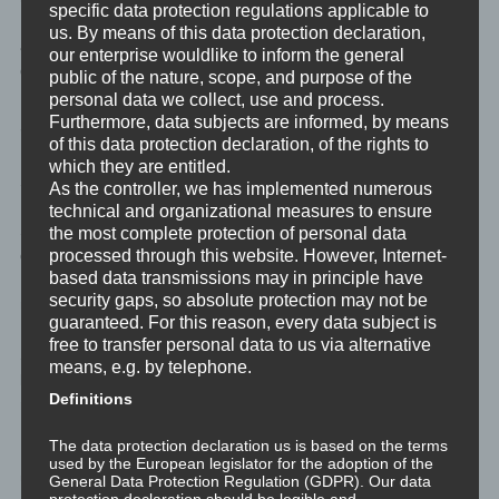
specific data protection regulations applicable to
Persönliche Entwicklung sollte nicht mit einem Vergleich mit
us. By means of this data protection declaration,
anderen einhergehen, sondern auf eine authentische Entfaltung
our enterprise wouldlike to inform the general
des eigenen Potenzials abzielen.
public of the nature, scope, and purpose of the
personal data we collect, use and process.
Spirituelles Wachstum
Furthermore, data subjects are informed, by means
of this data protection declaration, of the rights to
which they are entitled.
Spirituelles Wachstum bezieht sich auf die Erweiterung des
As the controller, we has implemented numerous
Bewusstseins und der spirituellen Verbundenheit. Es geht um die
technical and organizational measures to ensure
Suche nach einem tieferen Sinn und Zweck im Leben, jenseits
the most complete protection of personal data
processed through this website. However, Internet-
der rein materiellen Ebene. Spirituelles Wachstum kann durch
based data transmissions may in principle have
Meditation, Selbstreflexion, spirituelle Praktiken und die Suche
security gaps, so absolute protection may not be
nach innerer Erfüllung gefördert werden.
guaranteed. For this reason, every data subject is
free to transfer personal data to us via alternative
Spirituelles Wachstum ist nicht ausschließlich mit einer
means, e.g. by telephone.
bestimmten Religion verbunden. Es kann unabhängig von
Definitions
religiösen Glaubensrichtungen stattfinden und geht über äußere
Rituale hinaus. Es sollte nicht mit einem oberflächlichen
The data protection declaration us is based on the terms
Interesse an esoterischen Themen oder dem Streben nach
used by the European legislator for the adoption of the
übernatürlichen Fähigkeiten verwechselt werden. Vielmehr ist
General Data Protection Regulation (GDPR). Our data
protection declaration should be legible and