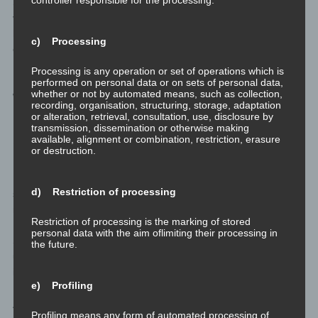
Streben nach persönlicher Zufriedenheit und die Verbesserung
von Fähigkeiten und Kompetenzen. Spirituelles Wachstum
hingegen bezieht sich auf die Suche nach einem tieferen Sinn,
c) Processing
einer größeren Verbundenheit und einem spirituellen
Bewusstsein.
Processing is any operation or set of operations which is
performed on personal data or on sets of personal data,
whether or not by automated means, such as collection,
Wie sich persönliche Entwicklung
recording, organisation, structuring, storage, adaptation
or alteration, retrieval, consultation, use, disclosure by
und spirituelles Wachstum
transmission, dissemination or otherwise making
gegenseitig unterstützen
available, alignment or combination, restriction, erasure
or destruction.
Persönliche Entwicklung und spirituelles Wachstum unterstützen
d) Restriction of processing
sich gegenseitig, indem sie verschiedene Aspekte der
menschlichen Existenz berücksichtigen und sich ergänzen.
Restriction of processing is the marking of stored
Persönliche Entwicklung fördert das Selbstbewusstsein und die
personal data with the aim oflimiting their processing in
Selbstreflexion, was wiederum das spirituelle Wachstum
the future.
unterstützt, da wir uns selbst besser kennenlernen und unser
inneres Wesen erkunden.
e) Profiling
Auf der anderen Seite trägt spirituelles Wachstum dazu bei, dass
Profiling means any form of automated processing of