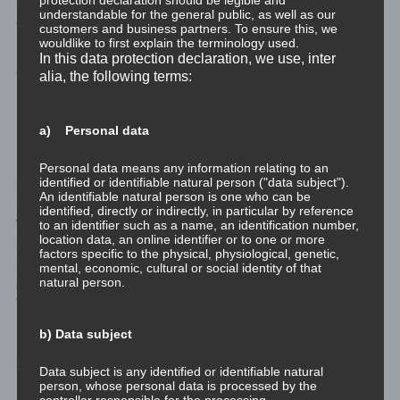
spirituelles Wachstum ein persönlicher und tiefgründiger Prozess
understandable for the general public, as well as our
der Suche nach innerer Erfüllung und Verbundenheit.
customers and business partners. To ensure this, we
wouldlike to first explain the terminology used.
In this data protection declaration, we use, inter
Zusammenhang und Unterschied
alia, the following terms:
zwischen persönlicher Entwicklung
und spirituellem Wachstum
a) Personal data
Persönliche Entwicklung und spirituelles Wachstum sind eng
Personal data means any information relating to an
identified or identifiable natural person ("data subject").
miteinander verbunden, da beide Prozesse auf die Entfaltung
An identifiable natural person is one who can be
und Weiterentwicklung des individuellen Selbst abzielen.
identified, directly or indirectly, in particular by reference
Während die persönliche Entwicklung sich auf die physischen,
to an identifier such as a name, an identification number,
location data, an online identifier or to one or more
intellektuellen und emotionalen Aspekte unserer Existenz
factors specific to the physical, physiological, genetic,
konzentriert, bezieht sich das spirituelle Wachstum auf die
mental, economic, cultural or social identity of that
natural person.
spirituelle Dimension und das Streben nach einem tieferen
Verständnis des Lebens und der eigenen Existenz.
b) Data subject
Die Unterscheidung zwischen persönlicher Entwicklung und
spirituellem Wachstum liegt in ihrem Schwerpunkt. Persönliche
Data subject is any identified or identifiable natural
Entwicklung konzentriert sich auf die individuelle Entfaltung, das
person, whose personal data is processed by the
controller responsible for the processing.