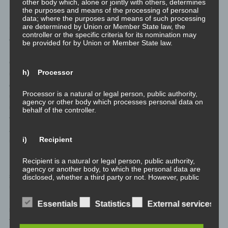
other body which, alone or jointly with others, determines
Lage, bewusstere Entscheidungen zu treffen. Es stärkt unsere
the purposes and means of the processing of personal
Fähigkeit, die Verantwortung für unsere Handlungen zu
data; where the purposes and means of such processing
are determined by Union or Member State law, the
übernehmen und uns aktiv für die Gestaltung unseres Lebens
controller or the specific criteria for its nomination may
einzusetzen.
be provided for by Union or Member State law.
Gleichzeitig trägt spirituelles Wachstum dazu bei, dass wir
h) Processor
unsere inneren Werte und Bedürfnisse erkennen und bewusst
danach handeln. Es ermöglicht uns, uns mit einem tieferen Sinn
Processor is a natural or legal person, public authority,
und Zweck zu verbinden und unser Handeln in Einklang mit
agency or other body which processes personal data on
unseren spirituellen Überzeugungen zu bringen. Das wiederum
behalf of the controller.
fördert die gelebte Selbstbestimmung, da wir bewusst und
authentisch handeln und unsere Entscheidungen im Einklang mit
i) Recipient
unserem inneren Selbst treffen.
Recipient is a natural or legal person, public authority,
Insgesamt unterstützen sich persönliche Entwicklung und
agency or another body, to which the personal data are
spirituelles Wachstum in ihrem Streben nach Selbstentfaltung
disclosed, whether a third party or not. However, public
authorities which may receive personal data in the
und bewusster Lebensgestaltung. Während persönliche
framework of a particular inquiry in accordance with
Entwicklung auf die physische und mentale Ebene abzielt, betont
Union or Member State law shall not be regarded as
Essentials
Statistics
External services
spirituelles Wachstum die spirituelle Dimension. Gemeinsam
recipients; the processing of those data by those public
authorities shall be in compliance with the applicable
tragen sie dazu bei, dass wir uns selbst besser kennenlernen,
data protection rules according to the purposes of the