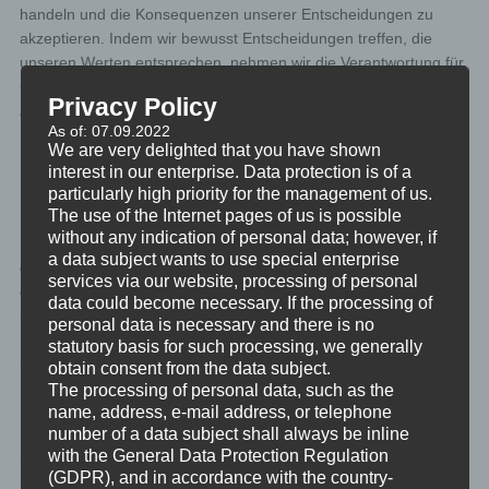
handeln und die Konsequenzen unserer Entscheidungen zu
akzeptieren. Indem wir bewusst Entscheidungen treffen, die
unseren Werten entsprechen, nehmen wir die Verantwortung für
unser Leben in die Hand und können selbstbestimmt unsere
Privacy Policy
Zukunft gestalten.
As of: 07.09.2022
We are very delighted that you have shown
Persönliche Entwicklung
interest in our enterprise. Data protection is of a
particularly high priority for the management of us.
The use of the Internet pages of us is possible
Persönliche Entwicklung bezieht sich auf den kontinuierlichen
without any indication of personal data; however, if
Prozess des Wachstums, der Verbesserung und der Entfaltung
a data subject wants to use special enterprise
der eigenen Fähigkeiten, Talente und Persönlichkeit. Es umfasst
services via our website, processing of personal
den Erwerb neuer Fertigkeiten, das Erlernen neuer Kenntnisse
data could become necessary. If the processing of
und die Entwicklung eines positiven Selbstbildes. Persönliche
personal data is necessary and there is no
Entwicklung fördert die Selbstreflexion und ermöglicht es uns,
statutory basis for such processing, we generally
unser volles Potenzial zu entfalten.
obtain consent from the data subject.
The processing of personal data, such as the
name, address, e-mail address, or telephone
Persönliche Entwicklung ist nicht gleichzusetzen mit einem
number of a data subject shall always be inline
Streben nach äußerem Erfolg oder materiellen Besitztümern. Sie
with the General Data Protection Regulation
ist kein Wettlauf um Status oder Prestige, sondern ein
(GDPR), and in accordance with the country-
individueller Prozess des Wachstums und der Selbstentfaltung.