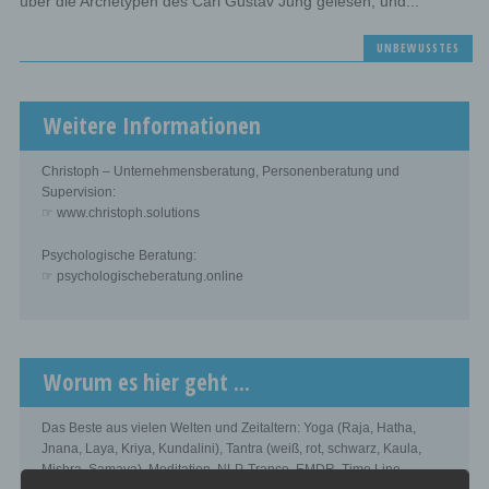
über die Archetypen des Carl Gustav Jung gelesen, und...
UNBEWUSSTES
Weitere Informationen
Christoph – Unternehmensberatung, Personenberatung und
Supervision:
☞ www.christoph.solutions
Psychologische Beratung:
☞ psychologischeberatung.online
Worum es hier geht ...
Das Beste aus vielen Welten und Zeitaltern: Yoga (Raja, Hatha,
Jnana, Laya, Kriya, Kundalini), Tantra (weiß, rot, schwarz, Kaula,
Mishra, Samaya), Meditation, NLP, Trance, EMDR, Time Line