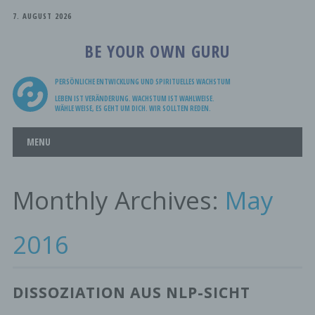
7. AUGUST 2026
BE YOUR OWN GURU
PERSÖNLICHE ENTWICKLUNG UND SPIRITUELLES WACHSTUM
LEBEN IST VERÄNDERUNG. WACHSTUM IST WAHLWEISE.
WÄHLE WEISE, ES GEHT UM DICH. WIR SOLLTEN REDEN.
Main menu
Skip
MENU
to
content
Monthly Archives:
May
2016
DISSOZIATION AUS NLP-SICHT