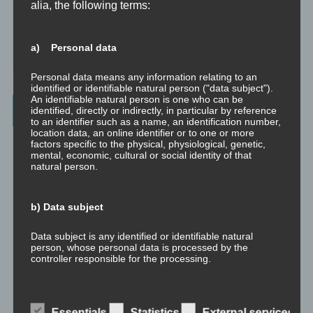
☞ Vertraulichkeitserklärung
alia, the following terms:
☞ Grundlagen für persönliche Entwicklung
a) Personal data
☞ Was kostet es?
Personal data means any information relating to an
identified or identifiable natural person ("data subject").
An identifiable natural person is one who can be
Wichtigste Seiten - minimedi.online
identified, directly or indirectly, in particular by reference
to an identifier such as a name, an identification number,
location data, an online identifier or to one or more
⇒ Grundlagen
Hier gibt es die grundlegenden Wissenseinheiten
factors specific to the physical, physiological, genetic,
und Techniken rund um Meditation.
mental, economic, cultural or social identity of that
natural person.
⇒ Meditationen für Transformation
Hier gibt es Meditationen, die
die manchmal nötige Transformation für Entwicklung und Wachstum
b) Data subject
anstoßen.
⇒ Emotionale Kompetenz
Hier gibt es Meditationen, um die eigene
Data subject is any identified or identifiable natural
person, whose personal data is processed by the
emotionale Kompetenz zu entwickeln.
controller responsible for the processing.
⇒ Geführte Meditationen
Hier gibt es geführte Meditationen und
Traumreisen.
c) Processing
Essentials
Statistics
External services