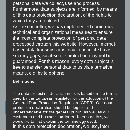
Person und einem Klienten.
personal data we collect, use and process.
Furthermore, data subjects are informed, by means
Mentoring
of this data protection declaration, of the rights to
Mentoring ist das individualisierte Weitergeben von Wissen und
which they are entitled.
Erfahrungen durch Interaktion zwischen einer erfahrenen Person
As the controller, we has implemented numerous
und einem Klienten.
technical and organizational measures to ensure
the most complete protection of personal data
Supervision
processed through this website. However, Internet-
Supervision ist das individualisierte Reflektieren der gemachten
based data transmissions may in principle have
oder anstehenden professionellen Erfahrungen durch Interaktion
security gaps, so absolute protection may not be
zwischen einem Supervisor und einem Klienten.
guaranteed. For this reason, every data subject is
free to transfer personal data to us via alternative
Ausbildung
means, e.g. by telephone.
Ausbildung ist die angepasste Vermittlung von allgemeinem Wissen
und praktischen Fertigkeiten zu diesem Wissen durch eine
Definitions
erfahrene Person an Klienten.
The data protection declaration us is based on the terms
used by the European legislator for the adoption of the
General Data Protection Regulation (GDPR). Our data
Wissenswertes
protection declaration should be legible and
understandable for the general public, as well as our
customers and business partners. To ensure this, we
☞ Ablauf einer Beratung
wouldlike to first explain the terminology used.
In this data protection declaration, we use, inter