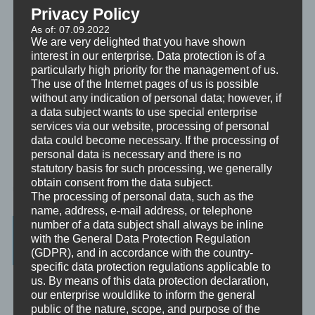
Therapy®, Brainspotting, EFT, Provocative Interventions,
Privacy Policy
Schamanismus, Huna, Achtsamkeit & Bewusstheit, Sex-Magick, Life
Hacks.
As of: 07.09.2022
We are very delighted that you have shown
interest in our enterprise. Data protection is of a
particularly high priority for the management of us.
The use of the Internet pages of us is possible
without any indication of personal data; however, if
a data subject wants to use special enterprise
services via our website, processing of personal
data could become necessary. If the processing of
personal data is necessary and there is no
statutory basis for such processing, we generally
obtain consent from the data subject.
The processing of personal data, such as the
name, address, e-mail address, or telephone
number of a data subject shall always be inline
Beratung, Mentoring, Supervision und
with the General Data Protection Regulation
Ausbildung
(GDPR), and in accordance with the country-
specific data protection regulations applicable to
Beratung
us. By means of this data protection declaration,
Beratung ist das individuelle Aufarbeiten verschiedenster
our enterprise wouldlike to inform the general
Problemstellungen durch Interaktion zwischen einer unabhängigen
public of the nature, scope, and purpose of the