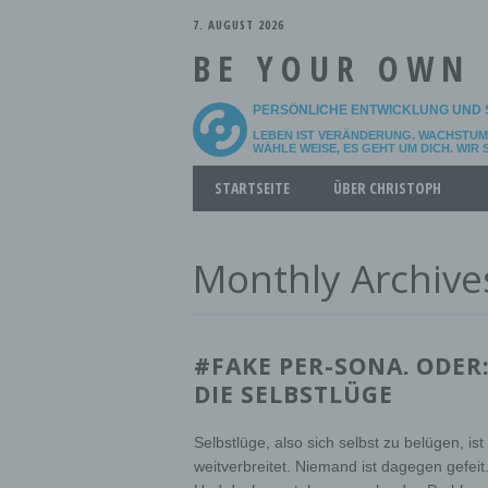
7. AUGUST 2026
BE YOUR OWN
PERSÖNLICHE ENTWICKLUNG UND 
LEBEN IST VERÄNDERUNG. WACHSTUM 
WÄHLE WEISE, ES GEHT UM DICH. WIR
Main menu
Skip
STARTSEITE
ÜBER CHRISTOPH
to
content
Monthly Archive
#FAKE PER-SONA. ODER
DIE SELBSTLÜGE
Selbstlüge, also sich selbst zu belügen, ist
weitverbreitet. Niemand ist dagegen gefeit