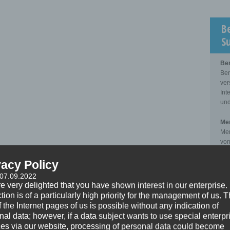
B
S
Be
Ber
ver
Int
und
Men
Men
von
zwi
Kli
vacy Policy
 07.09.2022
Sup
e very delighted that you have shown interest in our enterprise.
Sup
tion is of a particularly high priority for the management of us. 
der
 the Internet pages of us is possible without any indication of
pro
nal data; however, if a data subject wants to use special enterpr
zwi
ces via our website, processing of personal data could become