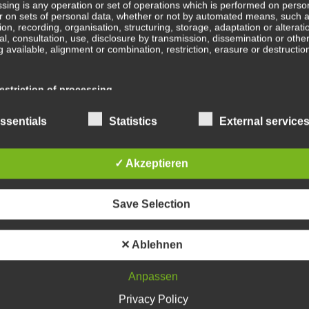
sing is any operation or set of operations which is performed on perso
r on sets of personal data, whether or not by automated means, such 
B
tion, recording, organisation, structuring, storage, adaptation or alterati
val, consultation, use, disclosure by transmission, dissemination or othe
b
 available, alignment or combination, restriction, erasure or destructio
Ge
striction of processing
ge
En
ction of processing is the marking of stored personal data with the aim
ssentials
Statistics
External service
ing their processing in the future.
Wa
✓ Akzeptieren
ofiling
In
ing means any form of automated processing of personal data consistin
Save Selection
e of personal data to evaluate certain personal aspects relating to a na
, in particular to analyse or predict aspects concerning that natural pe
mance at work, economic situation, health, personal preferences, intere
Sc
ility, behaviour, location or movements.
✕ Ablehnen
Anpassen
Wa
seudonymisation
Privacy Policy