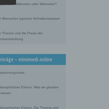
he
pfpflicht – Wahnsinn oder Wahnsinn?
he use
that
son.
r Menschen typische Verhaltensweisen
e Theorie und die Praxis der
rteentwicklung
person,
ermines
oses
, the
on or
eiträge – minimedi.online
spannungsreise
 which
ilosophischer Exkurs: Was wir glauben
 wissen
ilosophischer Exkurs: Die Theorie und