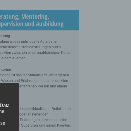
eratung, Mentoring,
upervision und Ausbildung
ratung
atung ist das individuelle Aufarbeiten
schiedenster Problemstellungen durch
eraktion zwischen einer unabhängigen Person
 einem Klienten.
toring
toring ist das individualisierte Weitergeben
 Wissen und Erfahrungen durch Interaktion
schen einer erfahrenen Person und einem
enten.
ervision
 Data
ervision ist das individualisierte Reflektieren
The
 gemachten oder anstehenden
fessionellen Erfahrungen durch Interaktion
ise
schen einem Supervisor und einem Klienten.