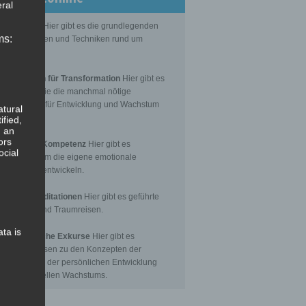
ral
Grundlagen
Hier gibt es die grundlegenden
ms:
senseinheiten und Techniken rund um
itation.
editationen für Transformation
Hier gibt es
itationen, die die manchmal nötige
nsformation für Entwicklung und Wachstum
atural
toßen.
ified,
, an
ors
Emotionale Kompetenz
Hier gibt es
ocial
itationen, um die eigene emotionale
petenz zu entwickeln.
eführte Meditationen
Hier gibt es geführte
itationen und Traumreisen.
ata is
hilosophische Exkurse
Hier gibt es
tergrundwissen zu den Konzepten der
nsformation, der persönlichen Entwicklung
 des spirituellen Wachstums.