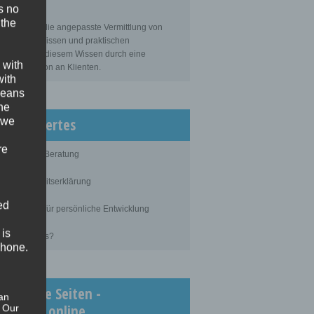
s no
sbildung
 the
bildung ist die angepasste Vermittlung von
gemeinem Wissen und praktischen
tigkeiten zu diesem Wissen durch eine
 with
ahrene Person an Klienten.
with
 means
the
issenswertes
 we
re
blauf einer Beratung
ertraulichkeitserklärung
ed
rundlagen für persönliche Entwicklung
 is
as kostet es?
phone.
chtigste Seiten -
an
inimedi.online
. Our