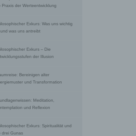
, to
e Praxis der Werteentwicklung
 public
nquiry
ients;
ilosophischer Exkurs: Was uns wichtig
e with
ing.
t und was uns antreibt
ilosophischer Exkurs – Die
twicklungsstufen der Illusion
r than
ority
aumreise: Bereinigen alter
ergiemuster und Transformation
biguous
undlagenwissen: Meditation,
by a
ntemplation und Reflexion
a
ilosophischer Exkurs: Spiritualität und
e drei Gunas