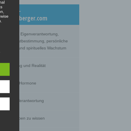
nal
as
eiträge –
on,
rwise
log.dicklberger.com
n.
nommene Eigenverantwortung,
lebte Selbstbestimmung, persönliche
twicklung und spirituelles Wachstum
s
hrnehmung und Realität
timität und Hormone
g of
tural
rson's
sts,
huld und Verantwortung
s wir glauben zu wissen