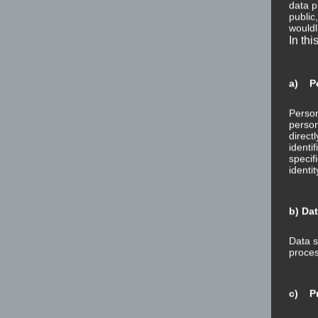
data p
public
wouldl
In thi
a) Pe
Person
person
direct
identi
specif
identi
b) Da
Data s
proces
c) Pr