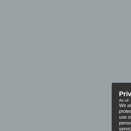
Pri
As of:
We ar
protec
use of
perso
servi