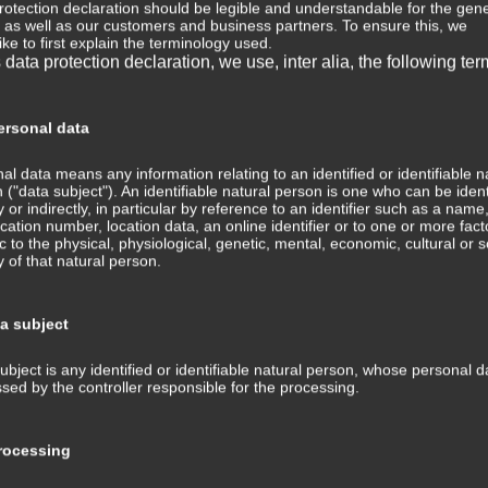
rotection declaration should be legible and understandable for the gene
, as well as our customers and business partners. To ensure this, we
⇒ 
ike to first explain the terminology used.
s data protection declaration, we use, inter alia, the following ter
Wis
Med
⇒ M
rsonal data
Med
Tra
al data means any information relating to an identified or identifiable n
ans
 ("data subject"). An identifiable natural person is one who can be ident
ly or indirectly, in particular by reference to an identifier such as a name
fication number, location data, an online identifier or to one or more fact
⇒ 
ic to the physical, physiological, genetic, mental, economic, cultural or s
Med
ty of that natural person.
Kom
⇒ G
ta subject
Med
ubject is any identified or identifiable natural person, whose personal d
⇒ P
sed by the controller responsible for the processing.
Hin
Tra
und
ocessing