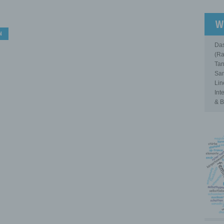
,
W
N
Das
(Ra
Tan
Sam
Lin
Int
& B