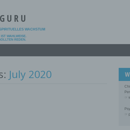
 GURU
SPIRITUELLES WACHSTUM
IST WAHLWEISE.
 SOLLTEN REDEN.
s:
July 2020
W
Chr
Per
:
☞ w
Psy
☞ p
.