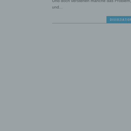
Und doch verstehen manche das Problem
und...
DISSOZIATIO