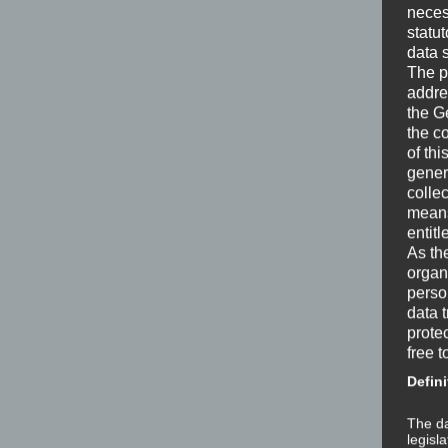
neces
statu
data 
The p
addre
the G
the c
of thi
gener
colle
means 
entitl
As th
organ
perso
data 
prote
free t
Defini
The da
legisl