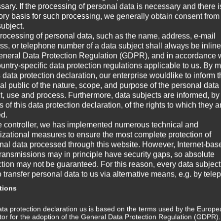
sary. If the processing of personal data is necessary and there i
Au
tory basis for such processing, we generally obtain consent from
Aus
subject.
all
rocessing of personal data, such as the name, address, e-mail
Fer
ss, or telephone number of a data subject shall always be inline
erf
eneral Data Protection Regulation (GDPR), and in accordance 
ountry-specific data protection regulations applicable to us. By
s data protection declaration, our enterprise wouldlike to inform 
W
al public of the nature, scope, and purpose of the personal data
ct, use and process. Furthermore, data subjects are informed, by
of this data protection declaration, of the rights to which they a
☞ A
ed.
e controller, we has implemented numerous technical and
☞ V
izational measures to ensure the most complete protection of
nal data processed through this website. However, Internet-bas
☞ G
transmissions may in principle have security gaps, so absolute
ction may not be guaranteed. For this reason, every data subject
☞ W
o transfer personal data to us via alternative means, e.g. by tele
tions
Wi
ta protection declaration us is based on the terms used by the Europe
m
ator for the adoption of the General Data Protection Regulation (GDPR)