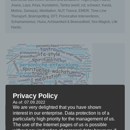
Jnana, Laya, Kriya, Kundalini), Tantra (weiß, rot, schwarz, Kaula,
Mishra, Samaya), Meditation, NLP, Trance, EMDR, Time Line
Therapy®, Brainspotting, EFT, Provocative Interventions,
Schamanismus, Huna, Achtsamkeit & Bewusstheit, Sex-Magick, Life
Hacks.
Privacy Policy
As of: 07.09.2022
We are very delighted that you have shown
Beratung, Mentoring, Supervision und
interest in our enterprise. Data protection is of a
Ausbildung
particularly high priority for the management of us.
The use of the Internet pages of us is possible