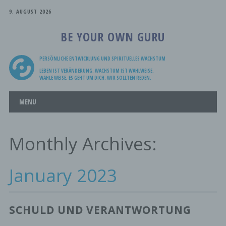
9. AUGUST 2026
BE YOUR OWN GURU
PERSÖNLICHE ENTWICKLUNG UND SPIRITUELLES WACHSTUM
LEBEN IST VERÄNDERUNG. WACHSTUM IST WAHLWEISE.
WÄHLE WEISE, ES GEHT UM DICH. WIR SOLLTEN REDEN.
Main menu
Skip
MENU
to
content
Monthly Archives:
January 2023
SCHULD UND VERANTWORTUNG