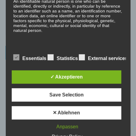
An identifiable natural person is one who can be
Traumreisen.
identified, directly or indirectly, in particular by reference
to an identifier such as a name, an identification number,
location data, an online identifier or to one or more
⇒ Philosophische Exkurse
Hier gibt es Hintergrundwissen zu den
factors specific to the physical, physiological, genetic,
Konzepten der Transformation, der persönlichen Entwicklung und
mental, economic, cultural or social identity of that
des spirituellen Wachstums.
natural person.
b) Data subject
Beiträge – blog.dicklberger.com
Essentials
Statistics
External services
Data subject is any identified or identifiable natural
person, whose personal data is processed by the
Genommene Eigenverantwortung, gelebte
controller responsible for the processing.
Selbstbestimmung, persönliche Entwicklung und
✓ Akzeptieren
spirituelles Wachstum
c) Processing
Save Selection
Processing is any operation or set of operations which is
Wahrnehmung und Realität
performed on personal data or on sets of personal data,
whether or not by automated means, such as collection,
✕ Ablehnen
recording, organisation, structuring, storage, adaptation
Intimität und Hormone
or alteration, retrieval, consultation, use, disclosure by
transmission, dissemination or otherwise making
Anpassen
available, alignment or combination, restriction, erasure
or destruction.