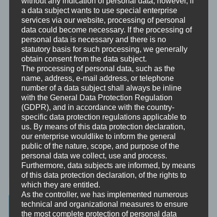
without any indication of personal data; however, if
Beratung
a data subject wants to use special enterprise
Beratung ist das individuelle Aufarbeiten verschiedenster
services via our website, processing of personal
Problemstellungen durch Interaktion zwischen einer unabhängigen
Person und einem Klienten.
data could become necessary. If the processing of
personal data is necessary and there is no
Mentoring
statutory basis for such processing, we generally
Mentoring ist das individualisierte Weitergeben von Wissen und
obtain consent from the data subject.
Erfahrungen durch Interaktion zwischen einer erfahrenen Person
The processing of personal data, such as the
und einem Klienten.
name, address, e-mail address, or telephone
number of a data subject shall always be inline
Supervision
with the General Data Protection Regulation
Supervision ist das individualisierte Reflektieren der gemachten
(GDPR), and in accordance with the country-
oder anstehenden professionellen Erfahrungen durch Interaktion
specific data protection regulations applicable to
zwischen einem Supervisor und einem Klienten.
us. By means of this data protection declaration,
our enterprise wouldlike to inform the general
Ausbildung
public of the nature, scope, and purpose of the
Ausbildung ist die angepasste Vermittlung von allgemeinem Wissen
personal data we collect, use and process.
und praktischen Fertigkeiten zu diesem Wissen durch eine
Furthermore, data subjects are informed, by means
erfahrene Person an Klienten.
of this data protection declaration, of the rights to
which they are entitled.
As the controller, we has implemented numerous
Wissenswertes
technical and organizational measures to ensure
the most complete protection of personal data