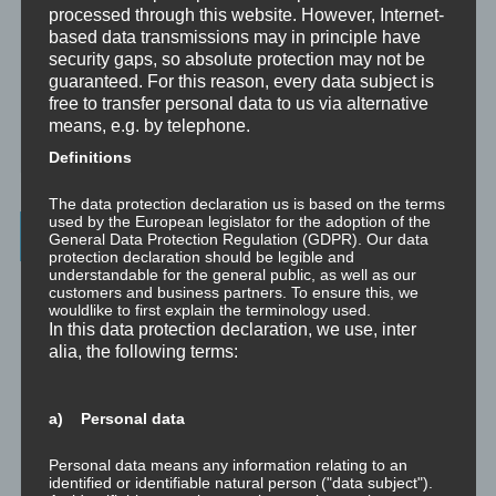
processed through this website. However, Internet-
☞ Ablauf einer Beratung
based data transmissions may in principle have
security gaps, so absolute protection may not be
☞ Vertraulichkeitserklärung
guaranteed. For this reason, every data subject is
free to transfer personal data to us via alternative
☞ Grundlagen für persönliche Entwicklung
means, e.g. by telephone.
☞ Was kostet es?
Definitions
The data protection declaration us is based on the terms
used by the European legislator for the adoption of the
Wichtigste Seiten - minimedi.online
General Data Protection Regulation (GDPR). Our data
protection declaration should be legible and
understandable for the general public, as well as our
⇒ Grundlagen
Hier gibt es die grundlegenden Wissenseinheiten
customers and business partners. To ensure this, we
und Techniken rund um Meditation.
wouldlike to first explain the terminology used.
In this data protection declaration, we use, inter
⇒ Meditationen für Transformation
Hier gibt es Meditationen, die
alia, the following terms:
die manchmal nötige Transformation für Entwicklung und Wachstum
anstoßen.
a) Personal data
⇒ Emotionale Kompetenz
Hier gibt es Meditationen, um die eigene
emotionale Kompetenz zu entwickeln.
Personal data means any information relating to an
identified or identifiable natural person ("data subject").
⇒ Geführte Meditationen
Hier gibt es geführte Meditationen und