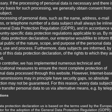
sary. If the processing of personal data is necessary and there i
Au
tory basis for such processing, we generally obtain consent from
Aus
subject.
all
rocessing of personal data, such as the name, address, e-mail
Fer
ss, or telephone number of a data subject shall always be inline
erf
eneral Data Protection Regulation (GDPR), and in accordance 
ountry-specific data protection regulations applicable to us. By
s data protection declaration, our enterprise wouldlike to inform 
W
al public of the nature, scope, and purpose of the personal data
ct, use and process. Furthermore, data subjects are informed, by
of this data protection declaration, of the rights to which they a
☞ A
ed.
e controller, we has implemented numerous technical and
☞ V
izational measures to ensure the most complete protection of
nal data processed through this website. However, Internet-bas
☞ G
transmissions may in principle have security gaps, so absolute
ction may not be guaranteed. For this reason, every data subject
☞ W
o transfer personal data to us via alternative means, e.g. by tele
tions
Wi
ta protection declaration us is based on the terms used by the Europe
m
ator for the adoption of the General Data Protection Regulation (GDPR)