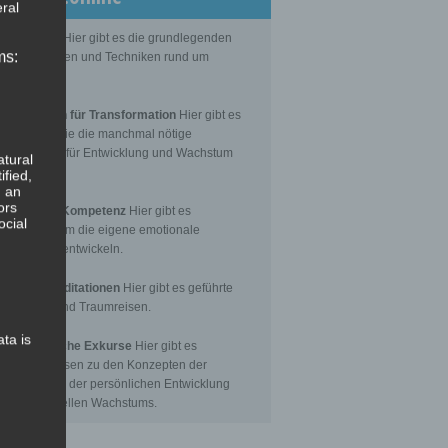
ral
Grundlagen
Hier gibt es die grundlegenden
ms:
senseinheiten und Techniken rund um
itation.
editationen für Transformation
Hier gibt es
itationen, die die manchmal nötige
nsformation für Entwicklung und Wachstum
atural
toßen.
ified,
, an
ors
Emotionale Kompetenz
Hier gibt es
ocial
itationen, um die eigene emotionale
petenz zu entwickeln.
eführte Meditationen
Hier gibt es geführte
itationen und Traumreisen.
ata is
hilosophische Exkurse
Hier gibt es
tergrundwissen zu den Konzepten der
nsformation, der persönlichen Entwicklung
 des spirituellen Wachstums.