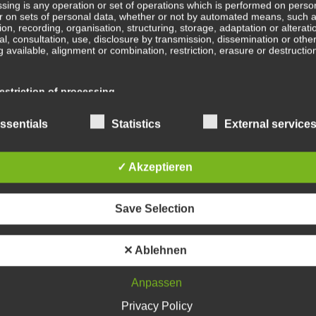
sing is any operation or set of operations which is performed on perso
r on sets of personal data, whether or not by automated means, such 
B
tion, recording, organisation, structuring, storage, adaptation or alterati
val, consultation, use, disclosure by transmission, dissemination or othe
b
 available, alignment or combination, restriction, erasure or destructio
Ge
striction of processing
ge
En
ction of processing is the marking of stored personal data with the aim
ssentials
Statistics
External service
ing their processing in the future.
Wa
✓ Akzeptieren
ofiling
In
ing means any form of automated processing of personal data consistin
Save Selection
e of personal data to evaluate certain personal aspects relating to a na
, in particular to analyse or predict aspects concerning that natural pe
mance at work, economic situation, health, personal preferences, intere
Sc
ility, behaviour, location or movements.
✕ Ablehnen
Anpassen
Wa
seudonymisation
Privacy Policy