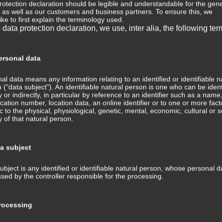
rotection declaration should be legible and understandable for the gene
, as well as our customers and business partners. To ensure this, we
⇒ 
ike to first explain the terminology used.
s data protection declaration, we use, inter alia, the following ter
Wis
Med
⇒ M
rsonal data
Med
Tra
al data means any information relating to an identified or identifiable n
ans
 ("data subject"). An identifiable natural person is one who can be ident
ly or indirectly, in particular by reference to an identifier such as a name
fication number, location data, an online identifier or to one or more fact
⇒ 
ic to the physical, physiological, genetic, mental, economic, cultural or s
Med
ty of that natural person.
Kom
⇒ G
ta subject
Med
ubject is any identified or identifiable natural person, whose personal d
⇒ P
sed by the controller responsible for the processing.
Hin
Tra
und
ocessing