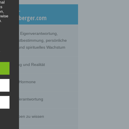
nal
as
eiträge –
on,
rwise
log.dicklberger.com
n.
nommene Eigenverantwortung,
lebte Selbstbestimmung, persönliche
twicklung und spirituelles Wachstum
s
hrnehmung und Realität
timität und Hormone
g of
tural
rson's
sts,
huld und Verantwortung
s wir glauben zu wissen