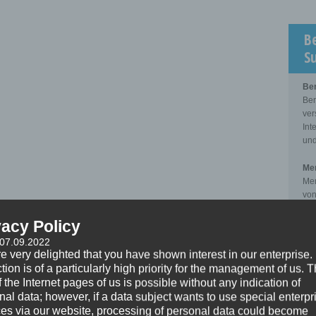
B
S
Be
Ber
ver
Int
und
Men
Men
von
zwi
Kli
vacy Policy
 07.09.2022
Sup
e very delighted that you have shown interest in our enterprise.
Sup
tion is of a particularly high priority for the management of us. 
der
 the Internet pages of us is possible without any indication of
pro
nal data; however, if a data subject wants to use special enterpr
zwi
ces via our website, processing of personal data could become