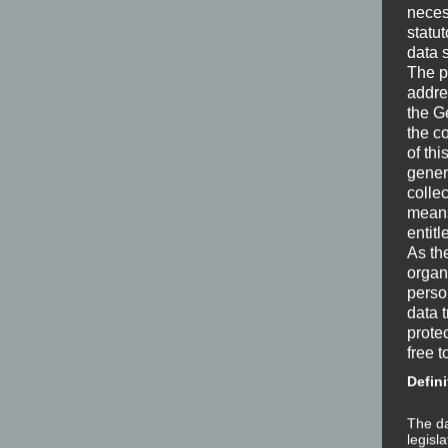
neces
statu
data 
The p
addre
the G
the c
of thi
gener
colle
means 
entitl
As th
organ
perso
data 
prote
free t
Defini
The da
legisl