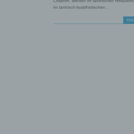
Chakren, werden im tantrischen Hinduismu
im tantrisch-buddhistischen...
YOG