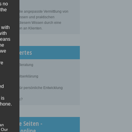
s no
sbildung
 the
bildung ist die angepasste Vermittlung von
gemeinem Wissen und praktischen
tigkeiten zu diesem Wissen durch eine
 with
ahrene Person an Klienten.
with
 means
the
issenswertes
 we
re
blauf einer Beratung
ertraulichkeitserklärung
ed
rundlagen für persönliche Entwicklung
 is
as kostet es?
phone.
chtigste Seiten -
an
inimedi.online
. Our