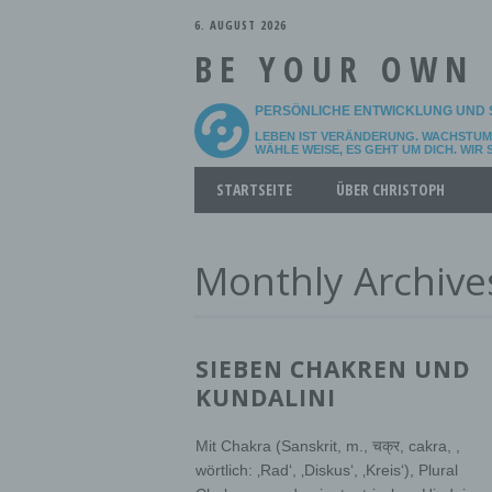
6. AUGUST 2026
BE YOUR OWN
PERSÖNLICHE ENTWICKLUNG UND 
LEBEN IST VERÄNDERUNG. WACHSTUM 
WÄHLE WEISE, ES GEHT UM DICH. WIR
Main menu
Skip
STARTSEITE
ÜBER CHRISTOPH
to
content
Monthly Archive
SIEBEN CHAKREN UND
KUNDALINI
Mit Chakra (Sanskrit, m., चक्र, cakra, ,
wörtlich: ‚Rad‘, ‚Diskus‘, ‚Kreis‘), Plural