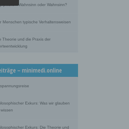
he
pfpflicht – Wahnsinn oder Wahnsinn?
he use
that
son.
r Menschen typische Verhaltensweisen
e Theorie und die Praxis der
rteentwicklung
person,
ermines
oses
, the
on or
eiträge – minimedi.online
spannungsreise
 which
ilosophischer Exkurs: Was wir glauben
 wissen
ilosophischer Exkurs: Die Theorie und