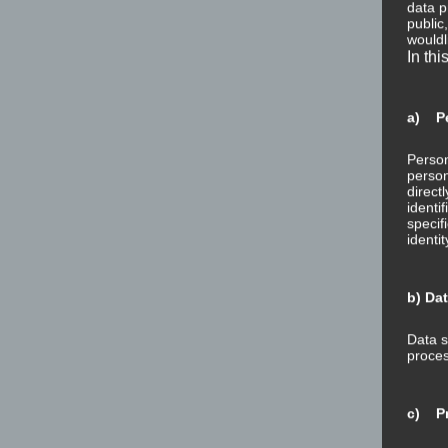
data p
public
wouldl
In thi
a) Pe
Person
person
direct
identi
specif
identi
b) Da
Data s
proces
c) Pr