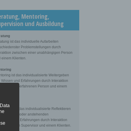
eratung, Mentoring,
upervision und Ausbildung
ratung
atung ist das individuelle Aufarbeiten
schiedenster Problemstellungen durch
eraktion zwischen einer unabhängigen Person
 einem Klienten.
toring
toring ist das individualisierte Weitergeben
 Wissen und Erfahrungen durch Interaktion
schen einer erfahrenen Person und einem
enten.
ervision
 Data
ervision ist das individualisierte Reflektieren
The
 gemachten oder anstehenden
fessionellen Erfahrungen durch Interaktion
ise
schen einem Supervisor und einem Klienten.