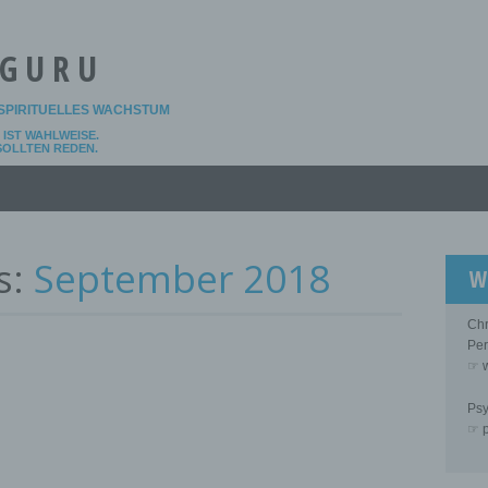
 GURU
SPIRITUELLES WACHSTUM
IST WAHLWEISE.
 SOLLTEN REDEN.
s:
September 2018
W
Chr
Per
☞ w
Psy
☞ p