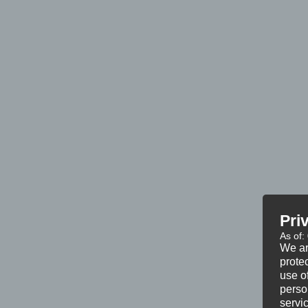
Pri
As of:
We ar
protec
use of
perso
servi