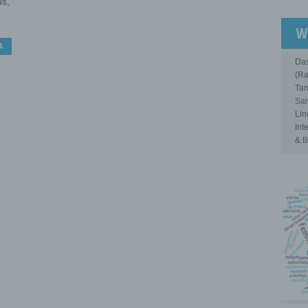
s,
W
A
Das
(Ra
Tan
Sam
Lin
Int
& B