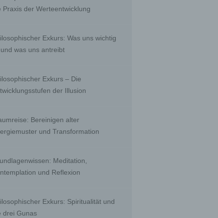
, to
e Praxis der Werteentwicklung
 public
nquiry
ients;
ilosophischer Exkurs: Was uns wichtig
e with
ing.
t und was uns antreibt
ilosophischer Exkurs – Die
twicklungsstufen der Illusion
r than
ority
aumreise: Bereinigen alter
ergiemuster und Transformation
biguous
undlagenwissen: Meditation,
by a
ntemplation und Reflexion
a
ilosophischer Exkurs: Spiritualität und
e drei Gunas