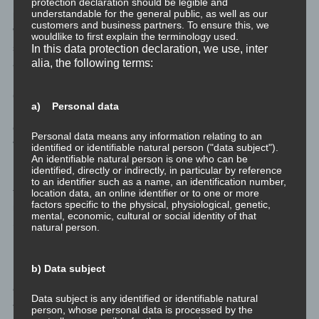
Die Kundalini ist – wie eingangs in der Definition von Wikipedia
protection declaration should be legible and
understandable for the general public, as well as our
bereits erwähnt – eine Urkraft, die in jedem Menschen im
customers and business partners. To ensure this, we
Wurzelchakra ruht. Sie wird als eingerollte schlafende Schlange
wouldlike to first explain the terminology used.
symbolisiert, die erwachen und der Wirbelsäule entlang durch
In this data protection declaration, we use, inter
alia, the following terms:
alle Chakren nach oben ins siebte Chakra steigen kann.
Gerade in der Eso-Szene ist das Erwachen und Aufsteigen der
a) Personal data
Kundalini beliebtes zentrales Thema zahlreicher Workshops, und
oft wird das vollständige Aufsteigen der Kundalini in 20 Minuten
Personal data means any information relating to an
versprochen.
identified or identifiable natural person ("data subject").
An identifiable natural person is one who can be
identified, directly or indirectly, in particular by reference
Hier ein paar weitere Wissenspunkte: Die Kundalini ist pures
to an identifier such as a name, an identification number,
feminines Prinzip, also Shakti und Energie. Im siebten Chakra
location data, an online identifier or to one or more
factors specific to the physical, physiological, genetic,
ruht das pure Bewusstsein, das das maskuline Prinzip und damit
mental, economic, cultural or social identity of that
Shiva darstellt. Das feminine Prinzip ist Energie, Veränderung,
natural person.
Bewegung und Leben. Das maskuline Prinzip steht für Struktur,
Raum, Ruhe und Bewusstheit.
b) Data subject
Das vollständige Aufsteigen der Kundalini durch alle Chakren
Data subject is any identified or identifiable natural
symbolisiert also die Vereinigung von femininem Prinzip und
person, whose personal data is processed by the
maskulinem Prinzip. Gleichzeitig sind alle sieben Chakren in