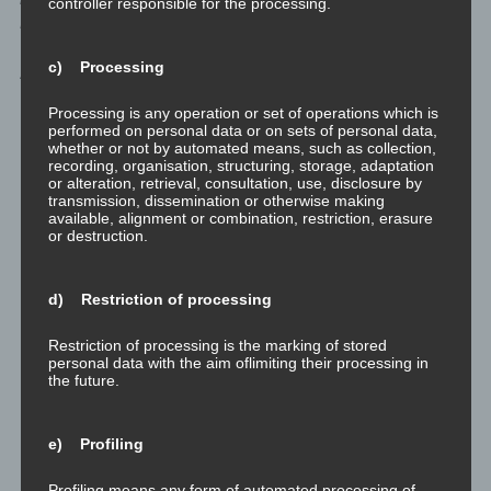
controller responsible for the processing.
Balance und geöffnet.
c) Processing
Alleine der
kursive
Absatz eben setzt voraus:
Processing is any operation or set of operations which is
Das feminine Prinzip ist voll genommen. Da die Kundalini
performed on personal data or on sets of personal data,
sehr stark mit Sexualenergie in Verbindung gebracht
whether or not by automated means, such as collection,
recording, organisation, structuring, storage, adaptation
wird, dürfen hier all die Männer in der erweiterten
or alteration, retrieval, consultation, use, disclosure by
Esoterik-Szene sich mal in eine Runde der
transmission, dissemination or otherwise making
Selbstreflexion stürzen. Wenn sie ihre Sexualität gesund
available, alignment or combination, restriction, erasure
or destruction.
leben wollen, dürfen sie das feminine Prinzip in sich
willkomen heißen, hegen und pflegen.
Das maskuline Prinzip ist voll genommen. Alle Frauen
d) Restriction of processing
die sich für sensibel und aufgeschlossen halten, und
wegen ihrer Feinfühligkeit so große Kundalini-Akivität in
Restriction of processing is the marking of stored
personal data with the aim oflimiting their processing in
sich zu spüren glauben, dürfen hier in eine Runde der
the future.
Selbstreflexion abtauchen.
Das Wurzelchakra ist ausbalanciert und geöffnet.
e) Profiling
Dysfunktion dieses Chakras drückt sich aus durch
Existenzängste, Trägheit, Unsicherheit, Materialismus.
Profiling means any form of automated processing of