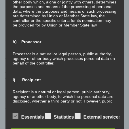
other body which, alone or jointly with others, determines
the purposes and means of the processing of personal
Das Kronenchakra ist ausbalanciert und geöffnet.
data; where the purposes and means of such processing
Dysfunktion dieses Chakras drückt sich aus durch
are determined by Union or Member State law, the
Verunsicherung, Ziellosigkei.
controller or the specific criteria for its nomination may
be provided for by Union or Member State law.
Es heißt in alten Schriften, dass die Kundalini wenn sie erwacht
auch alle inneren Dämonen des Menschen erweckt.
h) Processor
Nehmen wir mal aus naheliegenden Gründen (siehe oben) an,
Processor is a natural or legal person, public authority,
agency or other body which processes personal data on
für das Erwachen der Kundalini braucht es Arbeit an sich selbst
behalf of the controller.
hinsichtlich sowohl des maskulinen Prinzips (Bewusstheit) als
auch femininen Prinzips (Energie), sowie Klärung der Themen
des Wurzelchakras.
i) Recipient
Das alleine führt einen durch so viele unbewusste und
Recipient is a natural or legal person, public authority,
agency or another body, to which the personal data are
verdrängte Bereiche des Lebens, alle Rollenbilder, alle
disclosed, whether a third party or not. However, public
traumatischen Erfahrungen der Kindheit, alle frühen
authorities which may receive personal data in the
Verletzungen in deisem und früheren Leben (so man dieses
framework of a particular inquiry in accordance with
Union or Member State law shall not be regarded as
Konzept zulassen möchte). Das sind mehr Dämonen als die
Essentials
Statistics
External services
recipients; the processing of those data by those public
meisten Menschen in ihrem gesamten Leben auch nur
authorities shall be in compliance with the applicable
data protection rules according to the purposes of the