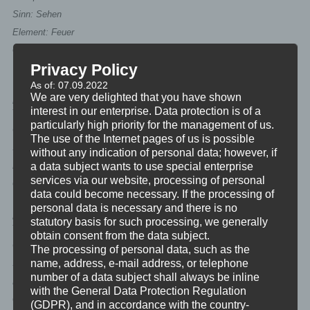
Sinn: Sehen
Element: Feuer
Grundprinzip: Gestaltung des eigenen Ausdrucks
Privacy Policy
Themen: Selbstwert, Entscheidungsfähigkeit, Ich-Ausdruck
As of: 07.09.2022
We are very delighted that you have shown
Herzchakra – Anahata
interest in our enterprise. Data protection is of a
particularly high priority for the management of us.
Ort: in der Wirbelsäule auf Höhe des Herzens
The use of the Internet pages of us is possible
Sinn: Tasten
without any indication of personal data; however, if
a data subject wants to use special enterprise
Element: Luft
services via our website, processing of personal
Grundprinzip: Tiefe Verbindung zu allem das wichtig ist
data could become necessary. If the processing of
personal data is necessary and there is no
Halschakra – Vishuddha
statutory basis for such processing, we generally
obtain consent from the data subject.
Ort: zwischen Halsgrube und Kehlkopf
The processing of personal data, such as the
name, address, e-mail address, or telephone
Sinn: Hören
number of a data subject shall always be inline
Element: Äther
with the General Data Protection Regulation
Grundprinzip: Resonanz zum eigenen Sein und der eigenen
(GDPR), and in accordance with the country-