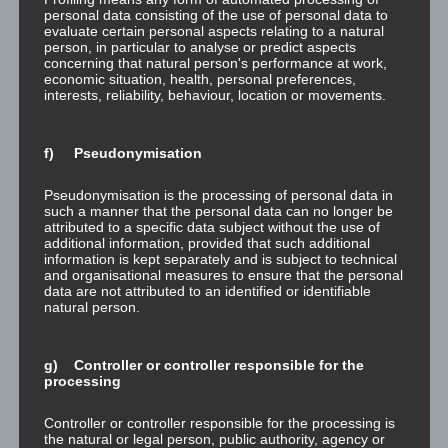
personal data consisting of the use of personal data to
Das Sakralchakra ist ausbalanciert und geöffnet.
evaluate certain personal aspects relating to a natural
Dysfunktion dieses Chakras drückt sich aus durch
person, in particular to analyse or predict aspects
Aggression, Wut, Traurigkeit, Süchte.
concerning that natural person's performance at work,
economic situation, health, personal preferences,
Das Nabelchakra ist ausbalanciert und geöffnet.
interests, reliability, behaviour, location or movements.
Dysfunktion dieses Chakras drückt sich aus durch
Materialismus, Rücksichtslosigkeit, Kontrollzwang,
f) Pseudonymisation
Ruhelosigkeit, Unzufriedenheit.
Das Herzchakra ist ausbalanciert und geöffnet.
Pseudonymisation is the processing of personal data in
Dysfunktion dieses Chakras drückt sich aus durch
such a manner that the personal data can no longer be
attributed to a specific data subject without the use of
Trennung , Negativität, Zweifel, Unsicherheit,
additional information, provided that such additional
Unausgeglichenheit, Depression.
information is kept separately and is subject to technical
and organisational measures to ensure that the personal
Das Halschakra ist ausbalanciert und geöffnet.
data are not attributed to an identified or identifiable
Dysfunktion dieses Chakras drückt sich aus durch
natural person.
Rationalismus, Angepasstheit,
Kommunikationsblockaden, Isolation, Schüchternheit,
g) Controller or controller responsible for the
Verschlossenheit, Unsicherheit.
processing
Das Dritte Augeist ausbalanciert und geöffnet.
Dysfunktion dieses Chakras drückt sich aus durch
Controller or controller responsible for the processing is
the natural or legal person, public authority, agency or
Kopflastigkeit, Isolation, Realitätsverlust.