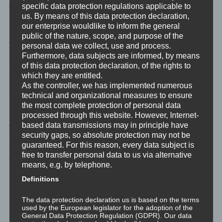
Bestimmung im Leben
specific data protection regulations applicable to
us. By means of this data protection declaration,
Themen: Kommunikation, Kreativität, Ausdruck des wahren Selbst
our enterprise wouldlike to inform the general
public of the nature, scope, and purpose of the
Drittes Auge – Ajna
personal data we collect, use and process.
Furthermore, data subjects are informed, by means
Ort: Raum zwischen den Augenbrauen
of this data protection declaration, of the rights to
which they are entitled.
Sinn: Intuition
As the controller, we has implemented numerous
Grundprinzip: Erkenntnis alles Seins
technical and organizational measures to ensure
Themen: Bewusstheit, Intuition, Akzeptanz
the most complete protection of personal data
processed through this website. However, Internet-
Kronenchakra – Sahasrara
based data transmissions may in principle have
security gaps, so absolute protection may not be
guaranteed. For this reason, every data subject is
Ort: Am Scheitel des Kopfes
free to transfer personal data to us via alternative
Grundprinzip: Spiritueller Wille zum Sein
means, e.g. by telephone.
Themen: Spiritualität, Sinn des Lebens, Eins-Sein
Definitions
Die Kundalini
The data protection declaration us is based on the terms
used by the European legislator for the adoption of the
General Data Protection Regulation (GDPR). Our data