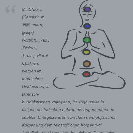
Mit Chakra
(Sanskrit, m.,
चक्र, cakra,
[ʧʌkɽʌ],
wörtlich: ‚Rad‘,
‚Diskus‘,
‚Kreis‘), Plural
Chakren,
werden im
tantrischen
Hinduismus, im
tantrisch-
buddhistischen Vajrayana, im Yoga sowie in
einigen esoterischen Lehren die angenommenen
subtilen Energiezentren zwischen dem physischen
Körper und dem feinstofflichen Körper (vgl.
Astralleib) des Menschen bezeichnet. Diese seien