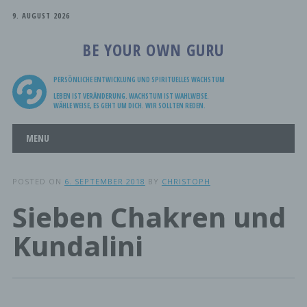
9. AUGUST 2026
BE YOUR OWN GURU
PERSÖNLICHE ENTWICKLUNG UND SPIRITUELLES WACHSTUM
LEBEN IST VERÄNDERUNG. WACHSTUM IST WAHLWEISE.
WÄHLE WEISE, ES GEHT UM DICH. WIR SOLLTEN REDEN.
Main menu
Skip
MENU
to
content
POSTED ON
6. SEPTEMBER 2018
BY
CHRISTOPH
Sieben Chakren und
Kundalini