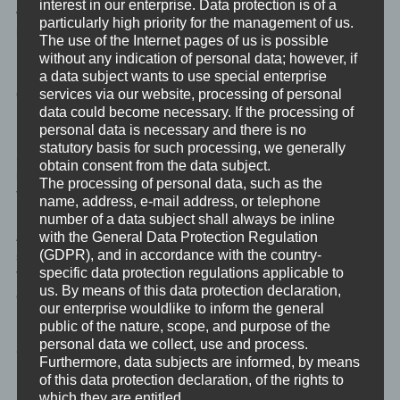
interest in our enterprise. Data protection is of a
wissenschaftlich verwendeter Ausdruck in der Psychologie
particularly high priority for the management of us.
bezeichnet sie eine Verwundung der seelisch-psychischen
The use of the Internet pages of us is possible
Integrität. Was kränkt macht krank.
without any indication of personal data; however, if
a data subject wants to use special enterprise
6. Scham
services via our website, processing of personal
data could become necessary. If the processing of
personal data is necessary and there is no
Das Schamgefühl gilt als angeboren. Die Anlässe für
statutory basis for such processing, we generally
Schamgefühl variieren zwischen sozialisations- und
obtain consent from the data subject.
kulturbedingten, sowie entsprechend der individuellen
The processing of personal data, such as the
Veranlagung und der aktuellen Befindlichkeit.
name, address, e-mail address, or telephone
number of a data subject shall always be inline
Auslöser für Schamgefühle können innerseelische Vorgänge
with the General Data Protection Regulation
(GDPR), and in accordance with the country-
sein, wie zum Beispiel der Eindruck von Peinlichkeit oder
specific data protection regulations applicable to
Verlegenheit, aber auch die Bloßstellung oder Beschämung
us. By means of this data protection declaration,
durch andere Menschen in Form von Demütigungen oder
our enterprise wouldlike to inform the general
Kränkungen.
public of the nature, scope, and purpose of the
personal data we collect, use and process.
7. Überforderung
Furthermore, data subjects are informed, by means
of this data protection declaration, of the rights to
which they are entitled.
Überforderung ist im strikten psychologischen Sinne keine