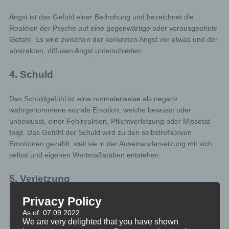
Angst ist das Gefühl einer Bedrohung und bezeichnet die
Reaktion der Psyche auf eine gegenwärtige oder vorausgeahnte
Gefahr. Es wird zwischen der konkreten Angst vor etwas und der
abstrakten, diffusen Angst unterschieden.
4. Schuld
Das Schuldgefühl ist eine normalerweise als negativ
wahrgenommene soziale Emotion, welche bewusst oder
unbewusst, einer Fehlreaktion, Pflichtverletzung oder Missetat
folgt. Das Gefühl der Schuld wird zu den selbstreflexiven
Emotionen gezählt, weil sie in der Auseinandersetzung mit sich
selbst und eigenen Wertmaßstäben entstehen.
5. Verletzung
Privacy Policy
Eine Verletzung (auch Kränkung) meint die Verletzung eines
As of: 07.09.2022
anderen Menschen in seiner Ehre, seinen Werten, seinen
We are very delighted that you have shown
Gefühlen, insbesondere seiner Selbstachtung. Als