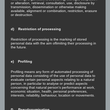
or alteration, retrieval, consultation, use, disclosure by
An jeweils zwei
transmission, dissemination or otherwise making
aufeinanderfolgende
available, alignment or combination, restriction, erasure
or destruction.
n Tagen frage dich
eine dieser vier
Fragen, eine nach
d) Restriction of processing
der anderen in genau der Reihenfolge:
a) “Was ist die Emotion?”
Restriction of processing is the marking of stored
b) “Was ist die Emotion nicht?”
personal data with the aim oflimiting their processing in
c) “Ich habe die Emotion, die ich habe, weil?”
the future.
d) “Ich habe die Emotion, wie ich sie möchte, nicht,
weil?”
e) Profiling
Mache weitere acht tiefe bewusste Atemzüge, Fokus im
unteren Bauchbereich. Achte auf deine Atmung. Lass
Profiling means any form of automated processing of
deine Gedanken zur Frage gehen, achte nur auf deine
personal data consisting of the use of personal data to
evaluate certain personal aspects relating to a natural
Atmung.
person, in particular to analyse or predict aspects
concerning that natural person's performance at work,
Tauche ein in eine kurze stille Meditation, zähle deine
economic situation, health, personal preferences,
Atemzüge. Wenn Gedanken, Emotionen oder Symbole
interests, reliability, behaviour, location or movements.
auftauchen lasse sie erst mal ein oder zwei Atemzüge
lang zu, bevor du wesentliche Gedanken, Emotionen
oder Symbole notierst, und sie alle dann gehen lässt
f) Pseudonymisation