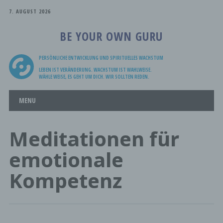
7. AUGUST 2026
BE YOUR OWN GURU
PERSÖNLICHE ENTWICKLUNG UND SPIRITUELLES WACHSTUM
LEBEN IST VERÄNDERUNG. WACHSTUM IST WAHLWEISE.
WÄHLE WEISE, ES GEHT UM DICH. WIR SOLLTEN REDEN.
Main menu
Skip
MENU
to
content
Meditationen für
emotionale
Kompetenz