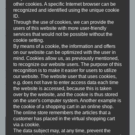
und wie viele neue Wahlmöglichkeiten dir zur Verfügung stehen
other cookies. A specific Internet browser can be
würden.
recognized and identified using the unique cookie
ID.
Through the use of cookies, we can provide the
Erlaube sowohl deinem bewussten Verstand als auch deinem
users of this website with more user-friendly
unbewussten Verstand frei von allen Grenzen zu träumen. Und
services that would not be possible without the
vergiss einfach gleich wieder, wenn dein bewusster Verstand den
cookie setting.
Einwand erhebt, dass er nicht versteht, was das soll. Es geht hier
By means of a cookie, the information and offers
nicht um Wissen für deinen bewussten Verstand.
on our website can be optimized with the user in
mind. Cookies allow us, as previously mentioned,
Mache das jeden Tag, nach deiner Morgenroutine. Wiederhole
to recognize our website users. The purpose of this
es über den Tag verteilt, so oft du magst. Und mache sie im
recognition is to make it easier for users to utilize
our website. The website user that uses cookies,
Zuge deiner Abendroutine, bevor du zu Bett gehst zumindest ein
e.g. does not have to enter access data each time
zweites Mal an diesem Tag. Mache diese Meditation an
the website is accessed, because this is taken
zumindest fünf aufeinander folgenden Tagen.
over by the website, and the cookie is thus stored
on the user's computer system. Another example is
Meditation: Integrieren der Emotion
the cookie of a shopping cart in an online shop.
The online store remembers the articles that a
customer has placed in the virtual shopping cart
via a cookie.
The data subject may, at any time, prevent the