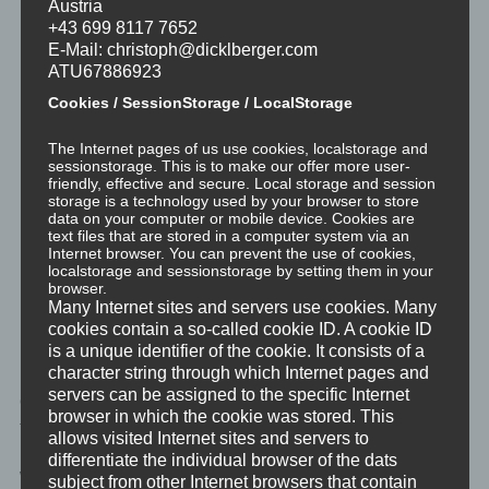
Austria
Frage dich: “Was würde ich tun und wie würde ich sein,
+43 699 8117 7652
wenn ich frei wäre, frei von all dieser Emotion?”
E-Mail: christoph@dicklberger.com
ATU67886923
Mache weitere acht tiefe bewusste Atemzüge, Fokus im
Cookies / SessionStorage / LocalStorage
unteren Bauchbereich. Achte auf deine Atmung. Lass
deine Gedanken zur Frage gehen, achte nur auf deine
The Internet pages of us use cookies, localstorage and
Atmung.
sessionstorage. This is to make our offer more user-
friendly, effective and secure. Local storage and session
Tauche ein in eine kurze stille Meditation, zähle deine
storage is a technology used by your browser to store
Atemzüge. Wenn Gedanken, Emotionen oder Symbole
data on your computer or mobile device. Cookies are
auftauchen lasse sie erst mal ein oder zwei Atemzüge
text files that are stored in a computer system via an
Internet browser. You can prevent the use of cookies,
lang zu, bevor du wesentliche Gedanken, Emotionen
localstorage and sessionstorage by setting them in your
oder Symbole notierst, und sie alle dann gehen lässt
browser.
und du wieder deine Atemzüge zählst. Nimm dir ein
Many Internet sites and servers use cookies. Many
paar Minuten Zeit dafür.
cookies contain a so-called cookie ID. A cookie ID
is a unique identifier of the cookie. It consists of a
character string through which Internet pages and
Fertig. Wenn du dich mit eventuellen aufgetauchten wichtigen
servers can be assigned to the specific Internet
Gedanken, Emotionen oder Symbolen beschäftigen magst, dann
browser in which the cookie was stored. This
tue das bitte. Für die Meditation selbst ist dies nicht erforderlich.
allows visited Internet sites and servers to
Es geht hier nur darum bewusst und unbewusst zu erfahren, in
differentiate the individual browser of the dats
welche Ereignisräume du ohne diese Emotion eintreten könntest
subject from other Internet browsers that contain