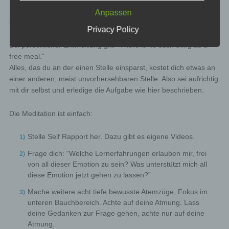
event of attacks on our information technology systems.
When using these general data and information,
Stelle sicher, dass du die Aufgaben des Verstehens der Emotion
Anpassen
we does not draw any conclusions about the data
und des Reflektierens der Emotion erfolgreich abgeschlossen
Privacy Policy
subject. Rather, this information is needed to (1)
hast.
deliver the content of our website correctly, (2)
Bei persönlicher Entwicklung gilt: “There is no such thing as a
optimize the content of our website as well as its
free meal.”
advertisement, (3) ensure the long-term viability of
Alles, das du an der einen Stelle einsparst, kostet dich etwas an
our information technology systems and website
einer anderen, meist unvorhersehbaren Stelle. Also sei aufrichtig
technology, and (4) provide law enforcement
mit dir selbst und erledige die Aufgabe wie hier beschrieben.
authorities with the information necessary for
criminal prosecution in case of a cyber-attack.
Therefore, we analyzes anonymously collected
Die Meditation ist einfach:
data and information statistically, with the aim of
increasing the data protection and data security of
Stelle Self Rapport her. Dazu gibt es eigene Videos.
our enterprise, and to ensure an optimal level of
protection for the personal data we process. The
Frage dich: “Welche Lernerfahrungen erlauben mir, frei
anonymous data of the server log files are stored
von all dieser Emotion zu sein? Was unterstützt mich all
separately from all personal data provided by a
diese Emotion jetzt gehen zu lassen?”
data subject.
Mache weitere acht tiefe bewusste Atemzüge, Fokus im
Registration on our website
unteren Bauchbereich. Achte auf deine Atmung. Lass
deine Gedanken zur Frage gehen, achte nur auf deine
The data subject has the possibility to register on the
Atmung.
website of the controller with the indication of personal