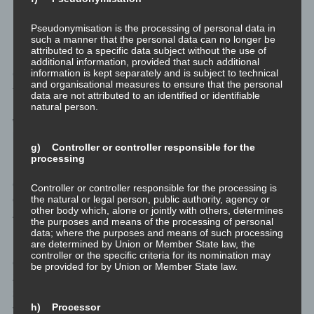
und du wieder deine Atemzüge zählst. Nimm dir ein
paar Minuten Zeit dafür.
Pseudonymisation is the processing of personal data in
such a manner that the personal data can no longer be
attributed to a specific data subject without the use of
Fertig. Wenn du dich mit eventuellen aufgetauchten wichtigen
additional information, provided that such additional
information is kept separately and is subject to technical
Gedanken, Emotionen oder Symbolen beschäftigen magst, dann
and organisational measures to ensure that the personal
tue das bitte. Für die Meditation selbst ist dies nicht erforderlich.
data are not attributed to an identified or identifiable
Es geht hier nur darum bewusst und unbewusst zu erfahren,
natural person.
welche kollektiven und persönlichen Aspekte die Emotion für dich
hat.
g) Controller or controller responsible for the
processing
Falls dein bewusster Verstand den Einwand erheben sollte, dass
er nicht versteht, was das soll, dann hat er nur noch nicht genug
Controller or controller responsible for the processing is
darüber nachgedacht, welche kollektiven und persönlichen
the natural or legal person, public authority, agency or
other body which, alone or jointly with others, determines
Aspekte diese Emotion für dich hat.
the purposes and means of the processing of personal
data; where the purposes and means of such processing
are determined by Union or Member State law, the
Mache das jeden Tag, nach deiner Morgenroutine. Wiederhole
controller or the specific criteria for its nomination may
es über den Tag verteilt, so oft du magst. Und mache sie im
be provided for by Union or Member State law.
Zuge deiner Abendroutine, bevor du zu Bett gehst zumindest ein
zweites Mal an diesem Tag. Mache diese Meditation zu jeder der
h) Processor
vier Fragen an zumindest jeweils zwei aufeinander folgenden