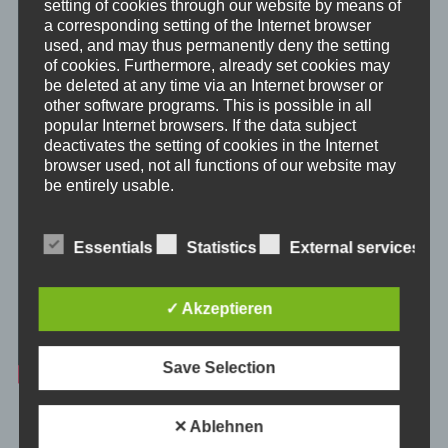
setting of cookies through our website by means of
a corresponding setting of the Internet browser
used, and may thus permanently deny the setting
of cookies. Furthermore, already set cookies may
be deleted at any time via an Internet browser or
other software programs. This is possible in all
popular Internet browsers. If the data subject
deactivates the setting of cookies in the Internet
browser used, not all functions of our website may
be entirely usable.
Collection of general data and information
Essentials
Statistics
External services
The website of us collects a series of general data and
information when a data subject or automated system
calls up the website. This general data and information
are stored in the server log files. Collected may be (1)
✓ Akzeptieren
the browser types and versions used, (2) the operating
system used by the accessing system, (3) the website
from which an accessing system reaches our website
Save Selection
(so-called referrers), (4) the sub-websites, (5) the date
and time of access to the Internet site, (6) an Internet
protocol address (IP address), (7) the Internet service
provider of the accessing system, and (8) any other
Meditationsaufgabe zum Integrieren der Emotion.
✕ Ablehnen
similar data and information that may be used in the