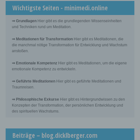
subject, any available information as to their source;
Wichtigste Seiten - minimedi.online
the existence of automated decision-making, including
profiling, referred to in Article 22(1) and (4) of the GDPR
⇒ Grundlagen
Hier gibt es die grundlegenden Wissenseinheiten
and, at least in those cases, meaningful information
und Techniken rund um Meditation.
about the logic involved, as well as the significance and
envisaged consequences of such processing for the
data subject.
⇒ Meditationen für Transformation
Hier gibt es Meditationen, die
die manchmal nötige Transformation für Entwicklung und Wachstum
anstoßen.
Furthermore, the data subject shall have a right to obtain
information as to whether personal data are transferred
⇒ Emotionale Kompetenz
Hier gibt es Meditationen, um die eigene
to a third country or to an international organisation.
Where this is the case, the data subject shall have the
emotionale Kompetenz zu entwickeln.
right to be informed of the appropriate safeguards
relating to the transfer.
⇒ Geführte Meditationen
Hier gibt es geführte Meditationen und
If a data subject wishes to avail himself of this right
Traumreisen.
of access, he or she may, at any time, contact any
employee of the controller.
⇒ Philosophische Exkurse
Hier gibt es Hintergrundwissen zu den
Konzepten der Transformation, der persönlichen Entwicklung und
des spirituellen Wachstums.
c) Right to rectification
Each data subject shall have the right granted by the
Beiträge – blog.dicklberger.com
European legislator to obtain from the controller without
undue delay the rectification of inaccurate personal data