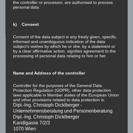
the controller or processor, are authorised to process
personal data.
k) Consent
Consent of the data subject is any freely given, specific,
informed and unambiguous indication of the data
subject's wishes by which he or she, by a statement or
Meditationsaufgabe zum Reflektieren der Emotion.
by a clear affirmative action, signifies agreement to the
processing of personal data relating to him or her.
Stelle sicher, dass du die Aufgabe des Verstehens der Emotion
erfolgreich abgeschlossen hast.
Name and Address of the controller
Bei persönlicher Entwicklung gilt: “There is no such thing as a
free meal.”
Controller for the purposes of the General Data
Alles, das du an der einen Stelle einsparst, kostet dich etwas an
Protection Regulation (GDPR), other data protection
laws applicable in Member states of the European Union
einer anderen, meist unvorhersehbaren Stelle. Also sei aufrichtig
and other provisions related to data protection is:
mit dir selbst und erledige die Aufgabe wie hier beschrieben.
Dipl.-Ing. Christoph Dicklberger -
Unternehmensberatung und Personenberatung
Dipl.-Ing. Christoph Dicklberger
Die Meditation ist einfach:
Kandlgasse 7/2/3
1070 Wien
Stelle Self Rapport her. Dazu gibt es eigene Videos.