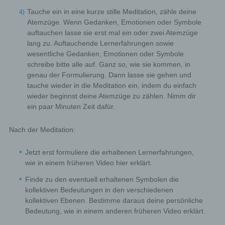
data. Which personal data are transmitted to the
Tauche ein in eine kurze stille Meditation, zähle deine
controller is determined by the respective input mask
Atemzüge. Wenn Gedanken, Emotionen oder Symbole
used for the registration. The personal data entered by
the data subject are collected and stored exclusively for
auftauchen lasse sie erst mal ein oder zwei Atemzüge
internal use by the controller, and for his own purposes.
lang zu. Auftauchende Lernerfahrungen sowie
The controller may request transfer to one or more
wesentliche Gedanken, Emotionen oder Symbole
processors (e.g. a parcel service) that also uses
personal data for an internal purpose which is
schreibe bitte alle auf. Ganz so, wie sie kommen, in
attributable to the controller.
genau der Formulierung. Dann lasse sie gehen und
By registering on the website of the controller, the
tauche wieder in die Meditation ein, indem du einfach
IP address—assigned by the Internet service
wieder beginnst deine Atemzüge zu zählen. Nimm dir
provider (ISP) and used by the data subject—date,
ein paar Minuten Zeit dafür.
and time of the registration are also stored. The
storage of this data takes place against the
background that this is the only way to prevent the
Nach der Meditation:
misuse of our services, and, if necessary, to make
it possible to investigate committed offenses.
Jetzt erst formuliere die erhaltenen Lernerfahrungen,
Insofar, the storage of this data is necessary to
wie in einem früheren Video hier erklärt.
secure the controller. This data is not passed on to
Finde zu den eventuell erhaltenen Symbolen die
third parties unless there is a statutory obligation to
pass on the data, or if the transfer serves the aim of
kollektiven Bedeutungen in den verschiedenen
criminal prosecution.
kollektiven Ebenen. Bestimme daraus deine persönliche
The registration of the data subject, with the
Bedeutung, wie in einem anderen früheren Video erklärt.
voluntary indication of personal data, is intended to