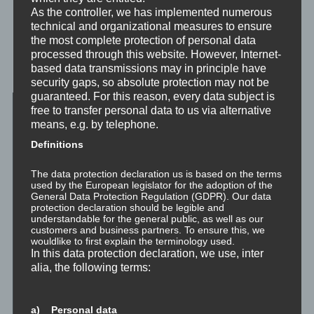
As the controller, we has implemented numerous
Emotion, und dennoch kennt jeder diesen inneren Zustand.
technical and organizational measures to ensure
Daher behandeln wir ihn hier einfach wie eine Emotion.
the most complete protection of personal data
processed through this website. However, Internet-
Meditation: Verstehen der Emotion
based data transmissions may in principle have
security gaps, so absolute protection may not be
guaranteed. For this reason, every data subject is
free to transfer personal data to us via alternative
means, e.g. by telephone.
Definitions
The data protection declaration us is based on the terms
used by the European legislator for the adoption of the
General Data Protection Regulation (GDPR). Our data
protection declaration should be legible and
understandable for the general public, as well as our
customers and business partners. To ensure this, we
wouldlike to first explain the terminology used.
In this data protection declaration, we use, inter
alia, the following terms:
a) Personal data