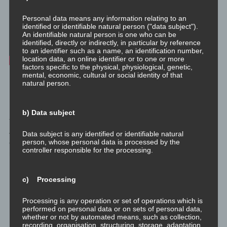
Personal data means any information relating to an
identified or identifiable natural person ("data subject").
An identifiable natural person is one who can be
identified, directly or indirectly, in particular by reference
to an identifier such as a name, an identification number,
location data, an online identifier or to one or more
factors specific to the physical, physiological, genetic,
mental, economic, cultural or social identity of that
natural person.
Meditationsaufgabe zum Verstehen der Emotion.
Bei persönlicher Entwicklung gilt: “There is no such thing as a
b) Data subject
free meal.”
Alles, das du an der einen Stelle einsparst, kostet dich etwas an
Data subject is any identified or identifiable natural
person, whose personal data is processed by the
einer anderen, meist unvorhersehbaren Stelle. Also sei aufrichtig
controller responsible for the processing.
mit dir selbst und erledige die Aufgabe wie hier beschrieben.
Die Meditation ist einfach:
c) Processing
Stelle Self Rapport
Processing is any operation or set of operations which is
performed on personal data or on sets of personal data,
her. Dazu gibt es
whether or not by automated means, such as collection,
eigene Videos.
recording, organisation, structuring, storage, adaptation