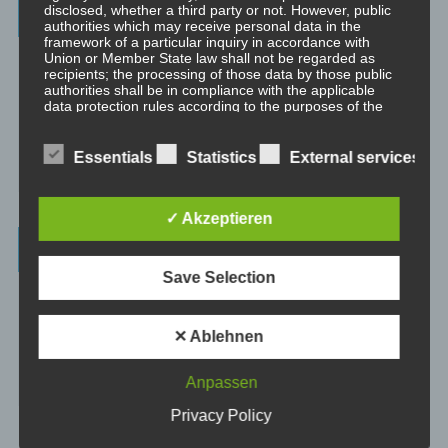
Weitere Informationen
disclosed, whether a third party or not. However, public
authorities which may receive personal data in the
framework of a particular inquiry in accordance with
Christoph – Unternehmensberatung, Personenberatung und
Union or Member State law shall not be regarded as
recipients; the processing of those data by those public
Supervision:
authorities shall be in compliance with the applicable
☞ www.christoph.solutions
data protection rules according to the purposes of the
processing.
Psychologische Beratung:
☞ psychologischeberatung.online
Essentials
Statistics
External services
j) Third party
✓ Akzeptieren
Third party is a natural or legal person, public authority,
agency or body other than the data subject, controller,
Worum es hier geht ...
processor and persons who, under the direct authority of
the controller or processor, are authorised to process
Save Selection
personal data.
Das Beste aus vielen Welten und Zeitaltern: Yoga (Raja, Hatha,
Jnana, Laya, Kriya, Kundalini), Tantra (weiß, rot, schwarz, Kaula,
Mishra, Samaya), Meditation, NLP, Trance, EMDR, Time Line
✕ Ablehnen
k) Consent
Therapy®, Brainspotting, EFT, Provocative Interventions,
Schamanismus, Huna, Achtsamkeit & Bewusstheit, Sex-Magick, Life
Anpassen
Consent of the data subject is any freely given, specific,
Hacks.
informed and unambiguous indication of the data
Privacy Policy
subject's wishes by which he or she, by a statement or
by a clear affirmative action, signifies agreement to the