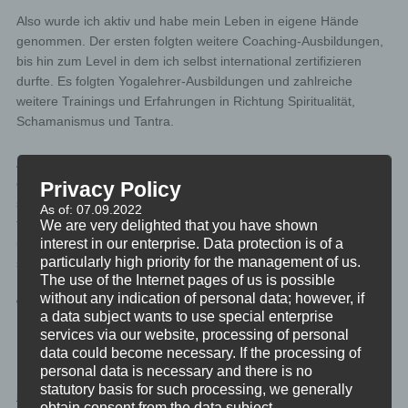
Also wurde ich aktiv und habe mein Leben in eigene Hände
genommen. Der ersten folgten weitere Coaching-Ausbildungen,
bis hin zum Level in dem ich selbst international zertifizieren
durfte. Es folgten Yogalehrer-Ausbildungen und zahlreiche
weitere Trainings und Erfahrungen in Richtung Spiritualität,
Schamanismus und Tantra.
All das habe ich wieder mit dem alten Feuer in vollem Umfang
erfahren und aufgesaugt, sodass ich jetzt über sehr viel Wissen,
Privacy Policy
sehr breite Erfahrungen und reiche Einsichten verfüge. Und das
As of: 07.09.2022
teile ich nun mit anderen. Verständnis für sich selbst zu finden,
We are very delighted that you have shown
interest in our enterprise. Data protection is of a
und das ist der erste Schritt zu persönlicher Entwicklung und zu
particularly high priority for the management of us.
spirituellem Wachstum.
The use of the Internet pages of us is possible
without any indication of personal data; however, if
Wofür Christoph steht …
a data subject wants to use special enterprise
services via our website, processing of personal
data could become necessary. If the processing of
Meiner tiefsten
personal data is necessary and there is no
Überzeugung nach hat
statutory basis for such processing, we generally
jeder Mensch das
obtain consent from the data subject.