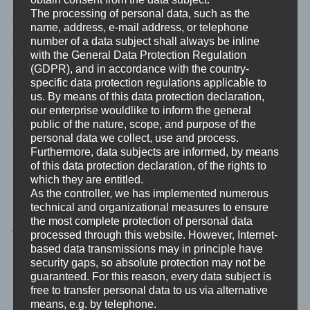
Recht darauf
The processing of personal data, such as the
selbstbestimmt und
name, address, e-mail address, or telephone
eigenverantwortlich
number of a data subject shall always be inline
sein eigenes Leben zu
with the General Data Protection Regulation
leben und seine
(GDPR), and in accordance with the country-
eigene Bestimmung zu
specific data protection regulations applicable to
us. By means of this data protection declaration,
erkennen und ihr zu
our enterprise wouldlike to inform the general
folgen. Dieser Weg der Entwicklung und des Wachstums wird
public of the nature, scope, and purpose of the
das eine oder andere Mal aus der Komfortzone hinausführen.
personal data we collect, use and process.
Und jeder hat ein Recht darauf dies begleitet und unterstützt zu
Furthermore, data subjects are informed, by means
tun.
of this data protection declaration, of the rights to
which they are entitled.
Und für genau dieses Recht zur Selbstbestimmung und zur
As the controller, we has implemented numerous
Eigenverantwortung stehe ich ein. Jeder darf frei seine eigenen
technical and organizational measures to ensure
Möglichkeiten zu persönlicher Entwicklung und spirituellem
the most complete protection of personal data
processed through this website. However, Internet-
Wachstum wahrnehmen.
based data transmissions may in principle have
security gaps, so absolute protection may not be
An wen Christoph sich richtet …
guaranteed. For this reason, every data subject is
free to transfer personal data to us via alternative
means, e.g. by telephone.
Persönliche