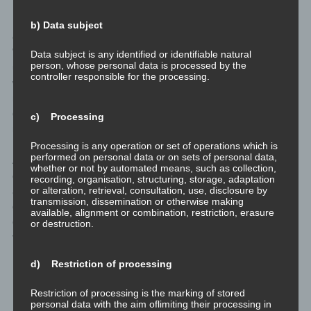
Damit richte ich mich an alle, die selbstbestimmt und
b) Data subject
eigenverantwortlich ihren eigenen Weg der Entwicklung und des
Wachstums gehen wollen. Wer sich hingegen in den fixen Ideen
Data subject is any identified or identifiable natural
person, whose personal data is processed by the
und Ritualen von Brauchtum und Folklore gut aufgehoben sieht,
controller responsible for the processing.
wer die strikten Dogmen der großen Weltreligionen als
notwendig erachtet oder wer in festen Regeln kleiner
geschlossener Gruppierungen seine Heimat gefunden, der wird
c) Processing
mit meinen Ansätzen nichts anfangen können.
Processing is any operation or set of operations which is
performed on personal data or on sets of personal data,
Aber alle, die an sich selbst und an ihre freien Möglichkeiten
whether or not by automated means, such as collection,
glauben, sind herzlich eingeladen sich meinen Sichtweisen
recording, organisation, structuring, storage, adaptation
or alteration, retrieval, consultation, use, disclosure by
anzuschließen, und ein Stück des Weges gemeinsam mit mir zu
transmission, dissemination or otherwise making
gehen. Lerne mit mir wie du dich persönlich entwickelst und wie
available, alignment or combination, restriction, erasure
du spirituell wachsen wirst, weil ich das schon erfahren und
or destruction.
verstanden habe und es nun direkt an dich weitergebe.
d) Restriction of processing
Im Vertrauen gesagt …
Restriction of processing is the marking of stored
personal data with the aim oflimiting their processing in
Mir ganz persönlich ist