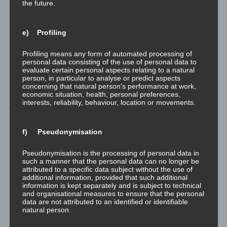
the future.
Integrität und Loyalität
sehr sehr wichtig: Eins
zu sein und sich auch
e) Profiling
danach zu verhalten.
Das hat nichts mit Treue
Profiling means any form of automated processing of
personal data consisting of the use of personal data to
oder Sicherheit zu tun,
evaluate certain personal aspects relating to a natural
sondern ist auf höheren
person, in particular to analyse or predict aspects
Ebenen angesiedelt.
concerning that natural person's performance at work,
economic situation, health, personal preferences,
interests, reliability, behaviour, location or movements.
Wenn ich mit jemandem ein Stück eines Weges gehe, dann tue
ich das voll und ganz. Das heißt nicht, dass dieser jemand nicht
andere Wege mit anderen gehen darf. Ganz im Gegenteil, ich
f) Pseudonymisation
finde das sogar ausgesprochen gut, bringt es doch neue
Pseudonymisation is the processing of personal data in
Erfahrungen und Gesichtspunkte mit sich.
such a manner that the personal data can no longer be
attributed to a specific data subject without the use of
Aber es heißt, dass das gemeinsame Stück des Weges ein Ziel
additional information, provided that such additional
information is kept separately and is subject to technical
hat, und ich von uns beiden erwarte keine Aktionen zu setzen
and organisational measures to ensure that the personal
(oder sie zu unterlassen), die dieses Ziel sabotieren oder gar
data are not attributed to an identified or identifiable
natural person.
sich selbst oder den anderen in die Gefahr einer Schädigung zu
bringen.