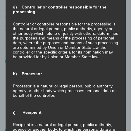
g) Controller or controller responsible for the
Gemeinsam heißt gemeinsam und das ist nicht Teilzeit. Ich
processing
glaube nicht, dass dies Freiheit aus dem Leben nimmt, denn
jederzeit hat jeder die Freiheit selbstbestimmt und
Controller or controller responsible for the processing is
the natural or legal person, public authority, agency or
eigenverantwortlich das gemeinsame Stück Weg zu beenden.
other body which, alone or jointly with others, determines
Und dies wertschätzend – also offen und ehrlich – zu
the purposes and means of the processing of personal
kommunizieren.
data; where the purposes and means of such processing
are determined by Union or Member State law, the
controller or the specific criteria for its nomination may
Leben ist Veränderung. Wachstum ist wahlweise.
be provided for by Union or Member State law.
Wähle weise, es geht um dich.
Wir sollten reden.
h) Processor
Processor is a natural or legal person, public authority,
agency or other body which processes personal data on
behalf of the controller.
i) Recipient
Recipient is a natural or legal person, public authority,
agency or another body, to which the personal data are