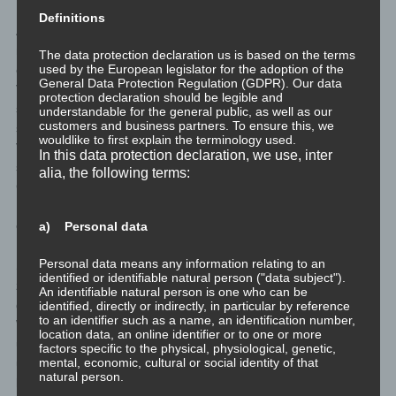
Entwicklung ist die
Definitions
Auseinandersetzung
mit sich selbst, mit der
The data protection declaration us is based on the terms
used by the European legislator for the adoption of the
eigenen
General Data Protection Regulation (GDPR). Our data
Vergangenheit, mit
protection declaration should be legible and
seinen Gefühlen, mit
understandable for the general public, as well as our
customers and business partners. To ensure this, we
seinen
wouldlike to first explain the terminology used.
Verhaltensweisen, mit
In this data protection declaration, we use, inter
seinen
alia, the following terms:
Glaubenssätzen, seinen Gewohnheiten, usw. Das Ziel ist, als
Mensch zu reifen, lebendiger zu werden, so zu leben, wie man
es in seiner wahren Natur möchte.
a) Personal data
Personal data means any information relating to an
Spiritualität hat mit dem geistigen Wesen allen inneren Lebens
identified or identifiable natural person ("data subject").
zu tun und wird hier im Kontext gelebter Selbstbestimmung und
An identifiable natural person is one who can be
genommener Eigenverantwortung gesehen. Spirituelles
identified, directly or indirectly, in particular by reference
to an identifier such as a name, an identification number,
Wachstum hilft uns dabei, unser Leben, unsere Lebensaufgabe,
location data, an online identifier or to one or more
unsere Ziele und vor allem uns selbst zu erkennen, und derart
factors specific to the physical, physiological, genetic,
mental, economic, cultural or social identity of that
unserem wahren Ich, unserer Mission im Leben, sozial
natural person.
kompatibel zu folgen.