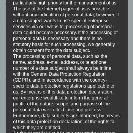
particularly high priority for the management of us.
wert.
The use of the Internet pages of us is possible
without any indication of personal data; however, if
Dank der Anreise mit dem Auto können wir auch je zwei externe
a data subject wants to use special enterprise
Bildschirme, gewohnte Tastaturen und anderes benötigtes
services via our website, processing of personal
elektronisches Equipment wie Router und Firewall mitnehmen.
data could become necessary. If the processing of
Insgesamt sind wir also bestens ausgerüstet, um die gewohnte
personal data is necessary and there is no
statutory basis for such processing, we generally
hohe Arbeitsqualität liefern zu können.
obtain consent from the data subject.
The processing of personal data, such as the
Interpretation der Rechtslage
name, address, e-mail address, or telephone
number of a data subject shall always be inline
with the General Data Protection Regulation
Vorneweg: Das hier ist meine Interpretation, mit der ich bei
(GDPR), and in accordance with the country-
Weitem nicht allein stehe. Dennoch ist es aufgrund der unklaren
specific data protection regulations applicable to
und unsauberen Formulierung der Gesetze und Regelungen
us. By means of this data protection declaration,
nicht garantiert. Ich finde: im Zweifel für den Angeklagten.
our enterprise wouldlike to inform the general
public of the nature, scope, and purpose of the
Homeoffice versus Remote Work
personal data we collect, use and process.
Furthermore, data subjects are informed, by means
of this data protection declaration, of the rights to
Remote Work ist definiert als das Arbeiten von woanders als
which they are entitled.
einem regulären Arbeitsplatz aus. Arbeiten im Schwimmbad, in