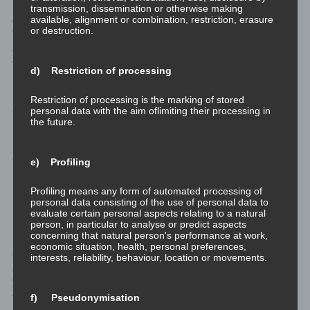
Interpretation: Wenn der Hauptwohnsitz im Land des
transmission, dissemination or otherwise making
Arbeitgebers verbleibt und die Gesamtzeit des Homeoffice in der
available, alignment or combination, restriction, erasure
or destruction.
Workation-Zeit unter 20 % der Jahresarbeitszeit bleibt, so
entsteht definitiv kein Sozialversicherungsanspruch im Land der
Workation.
d) Restriction of processing
Für uns bedeutet das: Unser Hauptwohnsitz ist und bleibt in
Restriction of processing is the marking of stored
personal data with the aim oflimiting their processing in
Österreich, wo auch unsere Arbeitgeber / Auftraggeber
the future.
beheimatet sind. Mit fünf Wochen Workation in unserer
Destination Kreta bleiben wir weit unter 20 % der
Jahresarbeitszeit.
e) Profiling
Unfallversicherung
Profiling means any form of automated processing of
personal data consisting of the use of personal data to
evaluate certain personal aspects relating to a natural
Die Versicherungen, die der Arbeitgeber hinsichtlich
person, in particular to analyse or predict aspects
concerning that natural person's performance at work,
Unfallversicherung etc. zu bedienen hat, beziehen sich explizit
economic situation, health, personal preferences,
auf Österreich. Hier haben wir selbst – in Absprache mit dem
interests, reliability, behaviour, location or movements.
Arbeitgeber / Auftraggeber – für entsprechenden
Versicherungsschutz zu sorgen, was wir über unseren
f) Pseudonymisation
Versicherungsmakler abdecken.