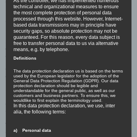
As the controller, we has implemented numerous
einem Kaffeehaus, an öffentliche Orten oder auch in einem
technical and organizational measures to ensure
Hotelzimmer fällt darunter. Remote Work ist, wenn so mit dem
the most complete protection of personal data
Dienstgeber / Auftraggeber vereinbart, für einzelne
processed through this website. However, Internet-
Gelegenheiten gedacht.
based data transmissions may in principle have
security gaps, so absolute protection may not be
Homeoffice hingegen bezeichnet das Arbeiten von einem
guaranteed. For this reason, every data subject is
regulären Arbeitsplatz aus, der sich in privaten Räumlichkeiten
free to transfer personal data to us via alternative
means, e.g. by telephone.
wie einer Privatwohnung befinde und den Vorgaben für
ergonomisches und professionelles Arbeiten entspricht.
Definitions
Homeoffice ist, wenn so mit dem Dienstgeber / Auftraggeber
vereinbart, für regelmäßige und wiederkehrende Gelegenheiten
The data protection declaration us is based on the terms
used by the European legislator for the adoption of the
gedacht.
General Data Protection Regulation (GDPR). Our data
protection declaration should be legible and
Interpretation: Spontanes oder kurzfristiges Arbeiten im
understandable for the general public, as well as our
customers and business partners. To ensure this, we
Hotelzimmer ist Remote Work während Arbeiten in einer
wouldlike to first explain the terminology used.
geeigneten und unter anderem dafür gemieteten Ferienwohnung
In this data protection declaration, we use, inter
als Homeoffice zu sehen ist.
alia, the following terms:
Wir haben mit unseren fünf Wochen auf Kreta definitiv einen
a) Personal data
Zeitraum dafür geplant, der länger als ein typischer Urlaub ist.