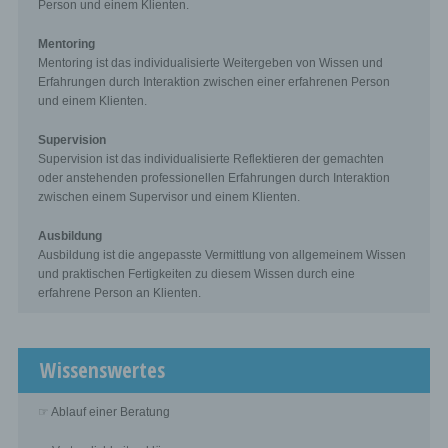
Person und einem Klienten.
personal data.
Mentoring
Mentoring ist das individualisierte Weitergeben von Wissen und
k) Consent
Erfahrungen durch Interaktion zwischen einer erfahrenen Person
und einem Klienten.
Consent of the data subject is any freely given, specific,
informed and unambiguous indication of the data
subject's wishes by which he or she, by a statement or
Supervision
by a clear affirmative action, signifies agreement to the
Supervision ist das individualisierte Reflektieren der gemachten
processing of personal data relating to him or her.
oder anstehenden professionellen Erfahrungen durch Interaktion
zwischen einem Supervisor und einem Klienten.
Name and Address of the controller
Ausbildung
Ausbildung ist die angepasste Vermittlung von allgemeinem Wissen
Controller for the purposes of the General Data
und praktischen Fertigkeiten zu diesem Wissen durch eine
Protection Regulation (GDPR), other data protection
erfahrene Person an Klienten.
laws applicable in Member states of the European Union
and other provisions related to data protection is:
Dipl.-Ing. Christoph Dicklberger -
Unternehmensberatung und Personenberatung
Wissenswertes
Dipl.-Ing. Christoph Dicklberger
Kandlgasse 7/2/3
☞ Ablauf einer Beratung
1070 Wien
Austria