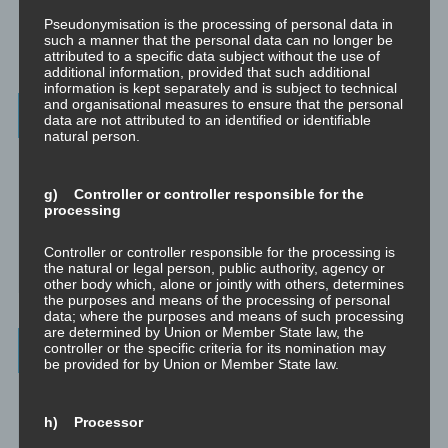
Pseudonymisation is the processing of personal data in
such a manner that the personal data can no longer be
attributed to a specific data subject without the use of
additional information, provided that such additional
information is kept separately and is subject to technical
and organisational measures to ensure that the personal
Weitere Informationen
data are not attributed to an identified or identifiable
natural person.
Christoph – Unternehmensberatung, Personenberatung und
Supervision:
g) Controller or controller responsible for the
☞ www.christoph.solutions
processing
Psychologische Beratung:
Controller or controller responsible for the processing is
☞ psychologischeberatung.online
the natural or legal person, public authority, agency or
other body which, alone or jointly with others, determines
the purposes and means of the processing of personal
data; where the purposes and means of such processing
are determined by Union or Member State law, the
Worum es hier geht ...
controller or the specific criteria for its nomination may
be provided for by Union or Member State law.
Das Beste aus vielen Welten und Zeitaltern: Yoga (Raja, Hatha,
Jnana, Laya, Kriya, Kundalini), Tantra (weiß, rot, schwarz, Kaula,
h) Processor
Mishra, Samaya), Meditation, NLP, Trance, EMDR, Time Line