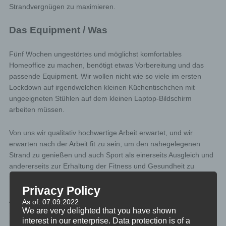
Strandvergnügen zu maximieren.
Das Equipment / Was
Fünf Wochen ungestörtes und möglichst komfortables
Homeoffice zu machen, benötigt etwas Vorbereitung und das
passende Equipment. Wir wollen nicht wie so viele im ersten
Lockdown auf irgendwelchen kleinen Küchentischchen mit
ungeeigneten Stühlen auf dem kleinen Laptop-Bildschirm
arbeiten müssen.
Von uns wir qualitativ hochwertige Arbeit erwartet, und wir
erwarten nach der Arbeit fit zu sein, um den nahegelegenen
Strand zu genießen und auch Sport als einerseits Ausgleich und
andererseits zur Erhaltung der Fitness und Gesundheit zu
machen.
Privacy Policy
Also werden wir im Auto eigene Schreibtische und
As of: 07.09.2022
We are very delighted that you have shown
Sitzgelegenheiten mitnehmen. Das Investment dafür ist relativ
interest in our enterprise. Data protection is of a
klein, und über den Komfort gerechnet auf alle Fälle das Geld