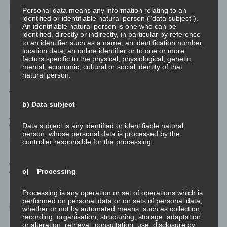
Somit ist es kein kurzfristiges Vorhaben. Auch haben wir die
Personal data means any information relating to an
Ferienwohnung gezielt nach Tauglichkeit für Homeoffice
identified or identifiable natural person ("data subject").
hinsichtlich Räumlichkeiten als auch hinsichtlich verfügbarer
An identifiable natural person is one who can be
identified, directly or indirectly, in particular by reference
Netzabdeckung durch Mobilfunker ausgewählt. Wir machen also
to an identifier such as a name, an identification number,
Homeoffice, kein Remote Work.
location data, an online identifier or to one or more
factors specific to the physical, physiological, genetic,
mental, economic, cultural or social identity of that
Sozialversicherung
natural person.
Wird Homeoffice nicht im Land des Arbeitgebers, sondern im
b) Data subject
Land des Hauptwohnsitzes des Arbeitnehmers in beträchtlichem
Ausmaß geleistet, so erhebt der Sozialversicherungsträger des
Data subject is any identified or identifiable natural
Wohnsitzlandes den Anspruch auf Entrichtung der
person, whose personal data is processed by the
Sozialversicherungsabgaben.
controller responsible for the processing.
Als „beträchtliches Ausmaß“ sind 20 % der Arbeitszeit bestimmt
c) Processing
worden, sofern nicht anders zwischen zwei Ländern vereinbart.
Üblicherweise sind 20 % der Jahresarbeitszeit in solchen
Processing is any operation or set of operations which is
Regelungen gemeint. Leider spezifiziert diese Regelung das
performed on personal data or on sets of personal data,
derzeit nicht explizit.
whether or not by automated means, such as collection,
recording, organisation, structuring, storage, adaptation
or alteration, retrieval, consultation, use, disclosure by