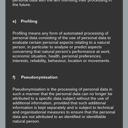
Zeremonien, Rituale und oft fixe Regeln für scheinbare
the future.
Selbstreflexion, die jedoch auf den zweiten Blick offenbart, dass
sie Eigenverabtwortung unterbindet, sind Kennzeichen dieser
e) Profiling
Lehrer.
Profiling means any form of automated processing of
Der tamassige Lehrer
personal data consisting of the use of personal data to
evaluate certain personal aspects relating to a natural
person, in particular to analyse or predict aspects
Der tamassige Lehrer verbreitet eine falsche Lehre, die sich in
concerning that natural person's performance at work,
der Regel über die Zeit häufig ändert, und sich derart durchaus
economic situation, health, personal preferences,
interests, reliability, behaviour, location or movements.
auch selbst widerspricht. Der Lehrer wird dies durch seine rapide
Weiterentwicklung rechtfertigen.
f) Pseudonymisation
Er verstrickt sich oft in verschieden Arten schwarzer Magie,
Voodoo, verschiedene für ihn bedeutsamen Symboliken und
Pseudonymisation is the processing of personal data in
such a manner that the personal data can no longer be
Anrufungen von Geistwesen. Dieser Lehrer erwartet von allen,
attributed to a specific data subject without the use of
dass sie Opfer bringen. Der rajassige Lehrer wird Opfer zu
additional information, provided that such additional
seinem eigenen Vorteil erwarten, während der tamassige Lehrer
information is kept separately and is subject to technical
and organisational measures to ensure that the personal
Opfer erwartet, die dem Schüler und oft dessen Umfeld in der
data are not attributed to an identified or identifiable
einen oder anderen Art weh tun.
natural person.