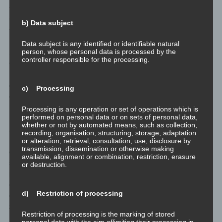
für ihre Schüler da. Eher werden sie nur zu mehr oder weniger
unregelmässigen Zeitpunkten für Selbstunszenierungen
b) Data subject
verfügbar sein.
Data subject is any identified or identifiable natural
person, whose personal data is processed by the
Sie lieben es sich selbst zu inszenieren, und stellen jede
controller responsible for the processing.
Gelegenheit mit ihnen sein zu dürfen als theatralischen
Höhepunkt dar. Sie täuschen und manipulieren ihre Anhänger
geschickt, um nicht nur Anerkennung sondern oft auch
c) Processing
gemässigte finanzielle Zuwendungen zu erhalten – nicht zu
hoch, um nicht wirklich verbindlich etwas leisten zu müssen.
Processing is any operation or set of operations which is
performed on personal data or on sets of personal data,
whether or not by automated means, such as collection,
Sie trachten danach die Menschen durch Macht über deren
recording, organisation, structuring, storage, adaptation
or alteration, retrieval, consultation, use, disclosure by
Emotionen kontrollieren zu können. Dabei setzen sie durchaus
transmission, dissemination or otherwise making
gezielt – bewusst oder unbewusst – Methoden einerseits aus der
available, alignment or combination, restriction, erasure
schwarzen Kiste der Manipulation oder sogar Methoden des
or destruction.
psychologischen und emotionalen Missbrauchs ein. Google doch
einfach mal nach den Grundlagen für Gehirnwäsche, wenn du
d) Restriction of processing
dich dafür interessierst. Auch in meinem Blog gibt es dazu was
zu finden.
Restriction of processing is the marking of stored
personal data with the aim oflimiting their processing in