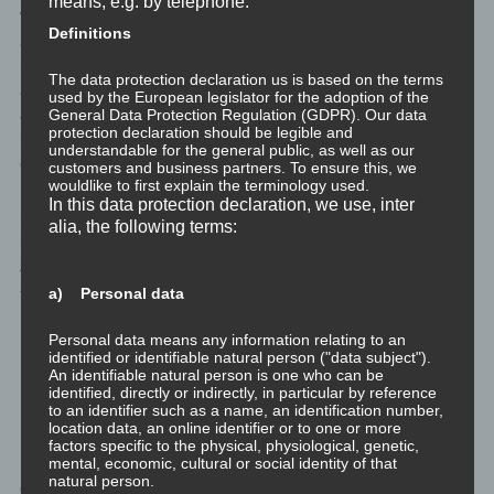
means, e.g. by telephone.
Wunder vollbringt. Vielmehr weiß er, dass er an sich selbst
Definitions
arbeiten darf, und alles Nötige schon vorhanden ist. Er lebt
Selbstbestimmung und Eigenverantwortung, und ist bereit alles
The data protection declaration us is based on the terms
als Lernerfahrung anzunehmen. Und er versteht Carl Gustav
used by the European legislator for the adoption of the
General Data Protection Regulation (GDPR). Our data
Jungs Zitat auf mehr als einer Ebene: „Kein Baum, so sagt man,
protection declaration should be legible and
kann in den Himmel wachsen, ohne, dass seine Wurzeln bis in
understandable for the general public, as well as our
die Hölle hinab reichen.“
customers and business partners. To ensure this, we
wouldlike to first explain the terminology used.
In this data protection declaration, we use, inter
So viel zu den drei Arten von Schülern auf dem Weg der
alia, the following terms:
persönlichen Entwicklung. Wenn ihr euch die Ernährung der
jeweiligen Schüler anseht werdet ihr garantiert ganz direkte
Zusammenhänge auf den allerallerersten Blick sehen.
a) Personal data
Nun lasst uns zu den drei Arten von Lehrern kommen.
Personal data means any information relating to an
identified or identifiable natural person ("data subject").
An identifiable natural person is one who can be
Der rajassige Lehrer
identified, directly or indirectly, in particular by reference
to an identifier such as a name, an identification number,
location data, an online identifier or to one or more
Rajassige Lehrer haben keine Schüler, sie haben Anhänger und
factors specific to the physical, physiological, genetic,
mental, economic, cultural or social identity of that
Fans, und wollen verehrt werden. Diese Lehrer haben keine
natural person.
dauerhaften Schüler, sie sind nicht – wie gute Lehrer – dauerhaft