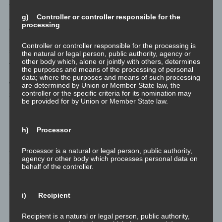
Tamassige Lehrer setzen oft auch Sexualität ein, um damit den
g) Controller or controller responsible for the
Kreis seiner Schüler zu binden, da sie in der Regel glauben,
processing
darüber mit niemanden mehr reden zu können. Wenn sie selbst
mit ihren Schülern Sexualität leben, ist dieser eher rajassig zu
Controller or controller responsible for the processing is
sehen. Wenn sie ihre Schüler dazu anleiten untereinander in
the natural or legal person, public authority, agency or
other body which, alone or jointly with others, determines
Austausch zu treten – durch sexualmagische Rituale oder z.B.
the purposes and means of the processing of personal
Paartausch und andere Praktiken, für die das soziale Umfeld
data; where the purposes and means of such processing
wenig Verständnis hat – dann ist dies einem tamassigen Lehrer
are determined by Union or Member State law, the
controller or the specific criteria for its nomination may
zuzuschreiben.
be provided for by Union or Member State law.
Der sattvige Lehrer
h) Processor
Der sattvige Lehrer wirkt sehr ruhig, er ruht in sich selbst und
Processor is a natural or legal person, public authority,
erlebt innere Stille. Er eignet sich sein Wissen sowohl selbst als
agency or other body which processes personal data on
auch durch andere Lehrer an. Seine tatsächlichen Erfahrungen
behalf of the controller.
stimmen mit seinen Lehren überein, und er lebt sein Leben
kongruent mit dem Wissen, das er an seine Schüler weitergibt.
i) Recipient
Der sattvige Lehrer lässt seine Schüler ihre eigenen Erfahrungen
Recipient is a natural or legal person, public authority,
machen, und nimmt keinem von ihnen die Selbstbestimmung