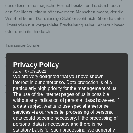
dass dieser eine magische Formel besitzt, und dadurch auch
den Schüler zu einem höherwertigen Menschen macht, der die
Wahrheit kennt. Der rajassige Schüler sieht nicht über die unter
Umständen nur vorgespielte Erscheinung seine Lehrers hinweg
oder durch ihn hindurch.
Tamassige Schüler
Tamassige Schüler werden alle spirituellen Lehren falsch
Privacy Policy
interpretieren. Er wird im Gegensatz zum rajassigen Schüler
As of: 07.09.2022
nicht versuchen andere zu bekehren, allerdings in sehr ähnliche
We are very delighted that you have shown
Manier durch die falsche Lehre seine Überlegenheit
interest in our enterprise. Data protection is of a
demonstrieren, und das durchaus auch gerne einfach nur als
particularly high priority for the management of us.
Anlass für einen Streit oder verbalen Missbrauch nutzen.
The use of the Internet pages of us is possible
without any indication of personal data; however, if
Er wird, unabhängig von der Lehre, der er folgt, keine
a data subject wants to use special enterprise
Fortschritte erzielen. Wohl aber davon reden, eben um seine
services via our website, processing of personal
data could become necessary. If the processing of
spirituelle Überlegenheit zu demonstrieren. Der tamassige
personal data is necessary and there is no
Schüler ist an Okkultismus und der Verwendung von Geistwesen
statutory basis for such processing, we generally
interessiert. Er hat keine Unterscheidungskraft dafür, was noch