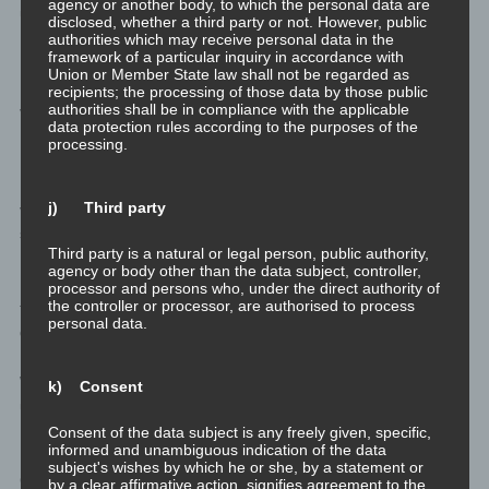
agency or another body, to which the personal data are
und Eigenverantwortung ab. Dabei unterstützt er jederzeit mit
disclosed, whether a third party or not. However, public
Hingabe wenn erforderlich.
authorities which may receive personal data in the
framework of a particular inquiry in accordance with
Union or Member State law shall not be regarded as
Der Lehrer und seine Schüler lernen miteinander und
recipients; the processing of those data by those public
authorities shall be in compliance with the applicable
voneinander, und derart entfalten sie sich miteinander.
data protection rules according to the purposes of the
processing.
Und dann gibt es unabhängig von Schülern und Lehrern
Menschen, die leben ihre Spiritualität einfach wie sie ist. Sie
j) Third party
versuchen gar nicht sich zu entwickeln oder zu wachsen. Sie
sind einfach wie sie sind.
Third party is a natural or legal person, public authority,
agency or body other than the data subject, controller,
Diese Menschen sind keineswegs per se sattvig, weil sie schon
processor and persons who, under the direct authority of
the controller or processor, are authorised to process
fertig erleuchtet sind. Nein, auch bei ihnen ist es so, dass eines
personal data.
der drei Gunas dominiert.
Was sind also die drei Typen von – ich nenne es mal so –
k) Consent
unreflektiert gelebter Spiritualität?
Consent of the data subject is any freely given, specific,
informed and unambiguous indication of the data
Rajassig Glaubende vertreten die unumstößliche Ansicht, ihr
subject's wishes by which he or she, by a statement or
Glaube – ihre Sicht der Welt – ist die einzig wahre Sicht. „Ich“
by a clear affirmative action, signifies agreement to the