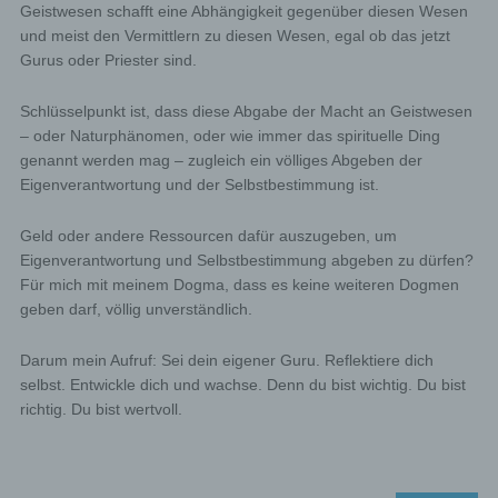
storage is a technology used by your browser to store
Geistwesen schafft eine Abhängigkeit gegenüber diesen Wesen
data on your computer or mobile device. Cookies are
und meist den Vermittlern zu diesen Wesen, egal ob das jetzt
text files that are stored in a computer system via an
Gurus oder Priester sind.
Internet browser. You can prevent the use of cookies,
localstorage and sessionstorage by setting them in your
browser.
Schlüsselpunkt ist, dass diese Abgabe der Macht an Geistwesen
Many Internet sites and servers use cookies. Many
– oder Naturphänomen, oder wie immer das spirituelle Ding
cookies contain a so-called cookie ID. A cookie ID
genannt werden mag – zugleich ein völliges Abgeben der
is a unique identifier of the cookie. It consists of a
character string through which Internet pages and
Eigenverantwortung und der Selbstbestimmung ist.
servers can be assigned to the specific Internet
browser in which the cookie was stored. This
Geld oder andere Ressourcen dafür auszugeben, um
allows visited Internet sites and servers to
Eigenverantwortung und Selbstbestimmung abgeben zu dürfen?
differentiate the individual browser of the dats
Für mich mit meinem Dogma, dass es keine weiteren Dogmen
subject from other Internet browsers that contain
geben darf, völlig unverständlich.
other cookies. A specific Internet browser can be
recognized and identified using the unique cookie
Darum mein Aufruf: Sei dein eigener Guru. Reflektiere dich
ID.
Through the use of cookies, we can provide the
selbst. Entwickle dich und wachse. Denn du bist wichtig. Du bist
users of this website with more user-friendly
richtig. Du bist wertvoll.
services that would not be possible without the
cookie setting.
By means of a cookie, the information and offers
on our website can be optimized with the user in