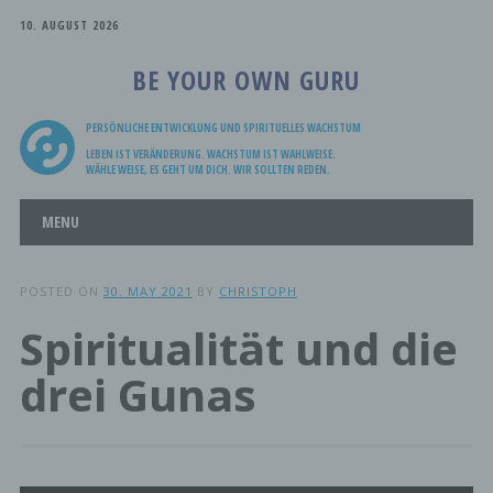
10. AUGUST 2026
BE YOUR OWN GURU
PERSÖNLICHE ENTWICKLUNG UND SPIRITUELLES WACHSTUM
LEBEN IST VERÄNDERUNG. WACHSTUM IST WAHLWEISE.
WÄHLE WEISE, ES GEHT UM DICH. WIR SOLLTEN REDEN.
Main menu
Skip
MENU
to
content
POSTED ON
30. MAY 2021
BY
CHRISTOPH
Spiritualität und die
drei Gunas