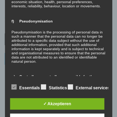
economic situation, health, personal preferences,
interests, reliability, behaviour, location or movements.
MINIVIDEO
f) Pseudonymisation
TAGGED
TRANSFORMATION
,
360SEK
Pseudonymisation is the processing of personal data in
Post navigation
such a manner that the personal data can no longer be
attributed to a specific data subject without the use of
additional information, provided that such additional
information is kept separately and is subject to technical
and organisational measures to ensure that the personal
data are not attributed to an identified or identifiable
Categories
natural person.
Unbewusst und Bewusst
g) Controller or controller responsible for the
Verhaltenspsychologie
processing
Essentials
Statistics
External services
Analytische Psychologie
Controller or controller responsible for the processing is
the natural or legal person, public authority, agency or
Bewusstheit
other body which, alone or jointly with others, determines
✓ Akzeptieren
the purposes and means of the processing of personal
data; where the purposes and means of such processing
Mini-Meditationen
are determined by Union or Member State law, the
controller or the specific criteria for its nomination may