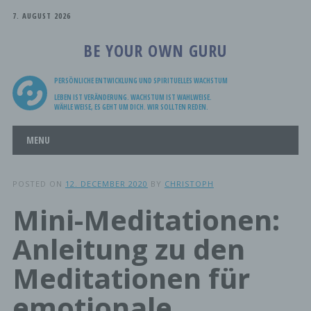
7. AUGUST 2026
BE YOUR OWN GURU
PERSÖNLICHE ENTWICKLUNG UND SPIRITUELLES WACHSTUM
LEBEN IST VERÄNDERUNG. WACHSTUM IST WAHLWEISE.
WÄHLE WEISE, ES GEHT UM DICH. WIR SOLLTEN REDEN.
Main menu
Skip
MENU
to
content
POSTED ON
12. DECEMBER 2020
BY
CHRISTOPH
Mini-Meditationen:
Anleitung zu den
Meditationen für
emotionale