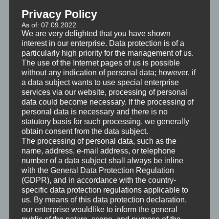
Erinnerungen die Belastung herausnehmen. Damit wird das
Leben sehr viel leichter. Allerdings wird das sehr wenig daran
Privacy Policy
ändern, dass in der Beziehung mit Papa hunderte Ereignisse
As of: 07.09.2022
gespeichert sind, in denen Papa unwissentlich und unwillentlich
We are very delighted that you have shown
interest in our enterprise. Data protection is of a
eine Verletzung ausgeteilt hat. Mit den Eltern wird das Elternsein
particularly high priority for the management of us.
dies meist überwiegen, sonst kann es durchaus sogar zum
The use of the Internet pages of us is possible
Bruch mit dem Elternteil kommen.
without any indication of personal data; however, if
a data subject wants to use special enterprise
Aber in Ehen oder Beziehungen wird das Loslassen von
services via our website, processing of personal
Emotionen bei hunderten Übergriffen in der Regel genau gar
data could become necessary. If the processing of
nichts retten können. Außer, dass das eigene Leben sehr viel
personal data is necessary and there is no
freier und damit sehr viel schöner werden wird. Dort ist einfach
statutory basis for such processing, we generally
zu viel offen, das ist nicht mehr bewältigbar.
obtain consent from the data subject.
The processing of personal data, such as the
name, address, e-mail address, or telephone
Wir werden uns hier sehr systematisch an die psychologisch
number of a data subject shall always be inline
vielleicht wichtigsten „negativen“ Emotionen arbeiten. Das sind,
with the General Data Protection Regulation
auch in exakt dieser Reihenfolge, die Emotionen Ärger,
(GDPR), and in accordance with the country-
Traurigkeit, Angst, Schuld, Verletzung, Scham und
specific data protection regulations applicable to
Überforderung.
us. By means of this data protection declaration,
our enterprise wouldlike to inform the general
Und wir verwenden für jede Emotion die Reflexionsmethode des
public of the nature, scope, and purpose of the