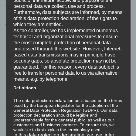
Jnana Yoga: Erst werden wir bewusst und unbewusst die
personal data we collect, use and process.
Emotion in all ihren Aspekten besser verstehen, was sie denn für
Furthermore, data subjects are informed, by means
uns ist und was sie für uns nicht ist. Im zweiten Schritt werden
of this data protection declaration, of the rights to
which they are entitled.
wir die Emotion reflektieren und uns vor Augen führen – vor das
As the controller, we has implemented numerous
innere Auge führen – wie wir denn ohne diese Emotion agieren
technical and organizational measures to ensure
könnten. Im dritten Schritt werden wir die Emotion integrieren,
the most complete protection of personal data
indem wir uns unsere Lernerfahrungen holen, aus all dem, was
processed through this website. However, Internet-
wir verstanden und reflektiert haben.
based data transmissions may in principle have
security gaps, so absolute protection may not be
Diese Lernerfahrungen zeigen uns – unserem bewussten sowie
guaranteed. For this reason, every data subject is
unserem unbewussten Verstand, und natürlich der Emotion
free to transfer personal data to us via alternative
selbst – dass die Emotion ihren Zweck jetzt erfüllt hat und sie
means, e.g. by telephone.
direkt abebben und verschwinden darf.
Definitions
Das hört sich nur zu gut an? Dann lasst uns noch einen
The data protection declaration us is based on the terms
draufsetzen: In der Gehirnforschung heißt es ja, dass wir uns
used by the European legislator for the adoption of the
General Data Protection Regulation (GDPR). Our data
nicht an ein Ereignis erinnern, sondern daran, woran uns das
protection declaration should be legible and
letzte Mal erinnert haben. Darum verändern sich Geschichten
understandable for the general public, as well as our
customers and business partners. To ensure this, we
auch, wenn sie wieder und wieder frei erzählt werden. Wir
wouldlike to first explain the terminology used.
erinnern uns nicht an das erste ursprüngliche Mal, sondern an
In this data protection declaration, we use, inter