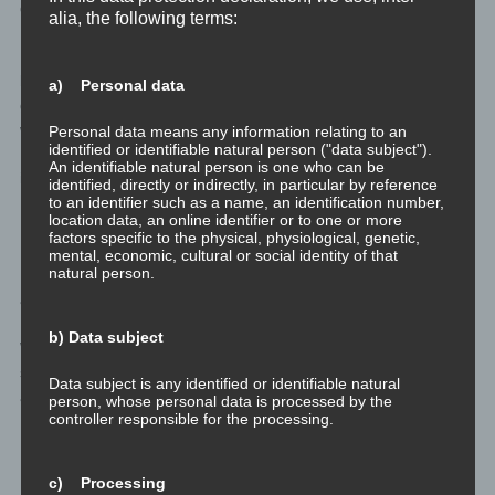
das, was da war beim letzten Mal erzählen.
alia, the following terms:
Und genau so ist es auch mit Emotionen. Auch wenn all die
belastenden Ereignisse einzeln und sehr genau in uns
a) Personal data
gespeichert sind, so erinnern wir uns nur an das letzte Mal, als
wir diese Emotion akut gefühlt haben. Das heißt im
Personal data means any information relating to an
identified or identifiable natural person ("data subject").
Umkehrschluss ganz einfach, als dass die Emotion nichts anders
An identifiable natural person is one who can be
ist als eine Kette von Erinnerungen an das erste Mal, als die
identified, directly or indirectly, in particular by reference
to an identifier such as a name, an identification number,
Emotion in uns aufgetreten ist.
location data, an online identifier or to one or more
factors specific to the physical, physiological, genetic,
Und da wir uns nur an das vorherige Mal erinnern ist es eine
mental, economic, cultural or social identity of that
natural person.
Kette von Luftmaschen, wie beim Häkeln. Zieht man am Faden
an, so lösen sich alle Luftmaschen, eine nach der anderen, auf.
b) Data subject
Wenn wir uns also mit der Emotion beschäftigen – sie verstehen,
sie reflektieren und sie integrieren – tun wir nichts anderes als
Data subject is any identified or identifiable natural
am Wollfaden zu ziehen und damit die Kette der belastenden
person, whose personal data is processed by the
controller responsible for the processing.
Ereignisse mit dieser Emotion aufzulösen.
Drei einfache Schritte: Verstehen. Reflektieren. Integrieren.
c) Processing