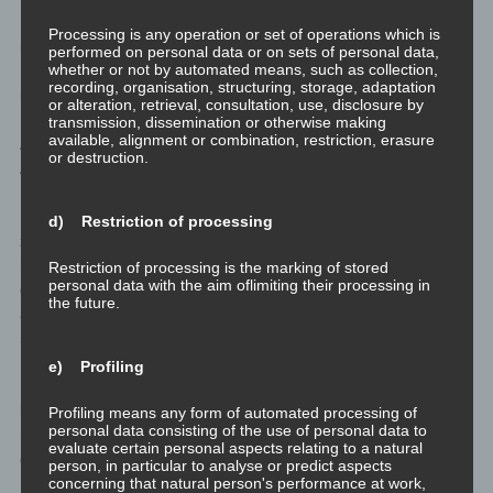
Mache die Meditationen zu den einzelnen Schritten genau wie
Processing is any operation or set of operations which is
beschrieben. Und lasse ganze Luftmaschenketten von
performed on personal data or on sets of personal data,
whether or not by automated means, such as collection,
Emotionen gehen. Einfach so. Diese unbewussten Prozesse
recording, organisation, structuring, storage, adaptation
brauchen Wiederholung und damit etwas Zeit. Mache die
or alteration, retrieval, consultation, use, disclosure by
Prozesse exakt wie beschrieben und diszipliniert durch, keine
transmission, dissemination or otherwise making
available, alignment or combination, restriction, erasure
Abkürzungen oder Selbstschwindeleien. Das Ergebnis wird den
or destruction.
Aufwand wert sein.
In den drei Videos, in denen ich die Meditationen zum Verstehen,
d) Restriction of processing
zum Reflektieren und zum Integrieren erkläre, werde ich einfach
nur „die Emotion“ sagen. Und du ersetzt das dann bitte
Restriction of processing is the marking of stored
personal data with the aim oflimiting their processing in
gedanklich für dich einfach durch die Emotion, an der du gerade
the future.
arbeitest. In genau dieser Reihenfolge: Ärger, Traurigkeit, Angst,
Schuld, Verletzung, Scham und Überforderung.
e) Profiling
Meditieren macht also frei, wortwörtlich frei. Frei von
belastenden Emotionen. Falls du am Weg Unterstützung
Profiling means any form of automated processing of
personal data consisting of the use of personal data to
möchtest, bitte wende dich jederzeit einfach direkt an mich. Auf
evaluate certain personal aspects relating to a natural
der Homepage minimedi.online findest du meine Kontaktdaten.
person, in particular to analyse or predict aspects
concerning that natural person's performance at work,