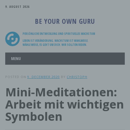
9. AUGUST 2026
BE YOUR OWN GURU
PERSÖNLICHE ENTWICKLUNG UND SPIRITUELLES WACHSTUM
LEBEN IST VERÄNDERUNG. WACHSTUM IST WAHLWEISE.
WÄHLE WEISE, ES GEHT UM DICH. WIR SOLLTEN REDEN.
Main menu
Skip
MENU
to
content
POSTED ON
9. DECEMBER 2020
BY
CHRISTOPH
Mini-Meditationen:
Arbeit mit wichtigen
Symbolen