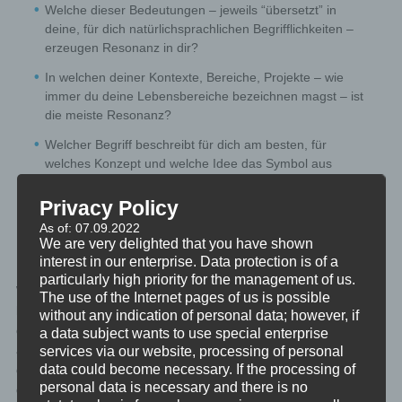
Welche dieser Bedeutungen – jeweils “übersetzt” in
deine, für dich natürlichsprachlichen Begrifflichkeiten –
erzeugen Resonanz in dir?
In welchen deiner Kontexte, Bereiche, Projekte – wie
immer du deine Lebensbereiche bezeichnen magst – ist
die meiste Resonanz?
Welcher Begriff beschreibt für dich am besten, für
welches Konzept und welche Idee das Symbol aus
deinem unbewussten Verstand steht?
Privacy Policy
Was will dein Unbewusstes dir damit sagen? Welche
As of: 07.09.2022
Lernerfahrungen verbergen sich hinter dem vermittelten
We are very delighted that you have shown
Konzept.
interest in our enterprise. Data protection is of a
particularly high priority for the management of us.
Wenn dein unbewusster Verstand dir ein Symbol zukommen
The use of the Internet pages of us is possible
lässt, dann kommt dieses Symbol aus ganz tiefen Schichten, in
without any indication of personal data; however, if
denen Worte keine Rolle mehr spielen. Dort hat das Unbewusste
a data subject wants to use special enterprise
auf sehr abstrakter Ebene einen guten Überblick über dein
services via our website, processing of personal
data could become necessary. If the processing of
gesamtes Leben. Und so du daran glauben magst, passiert in
personal data is necessary and there is no
diesen tiefen Schichten auch der Kontakt mit deinem höheren