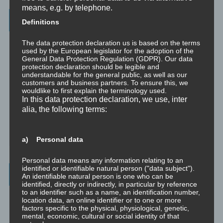
means, e.g. by telephone.
Categories
Definitions
Unbewusst und Bewusst
The data protection declaration us is based on the terms
used by the European legislator for the adoption of the
General Data Protection Regulation (GDPR). Our data
Verhaltenspsychologie
protection declaration should be legible and
understandable for the general public, as well as our
Analytische Psychologie
customers and business partners. To ensure this, we
wouldlike to first explain the terminology used.
Bewusstheit
In this data protection declaration, we use, inter
alia, the following terms:
Mini-Meditationen
Minivideo
a) Personal data
Personal data means any information relating to an
identified or identifiable natural person ("data subject").
Latest Posts
An identifiable natural person is one who can be
identified, directly or indirectly, in particular by reference
to an identifier such as a name, an identification number,
Was ist NLP?
location data, an online identifier or to one or more
factors specific to the physical, physiological, genetic,
mental, economic, cultural or social identity of that
Wahrnehmung ist Projektion