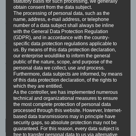
statutory basis for such processing, we generally
Selbst und deiner Bestimmung und Mission in diesem Leben.
obtain consent from the data subject.
The processing of personal data, such as the
Egal ob du schon daran glauben magst, oder nicht: Mache nicht
name, address, e-mail address, or telephone
den Fehler und lüge dir selber vor, dass die offensichtliche
number of a data subject shall always be inline
Bedeutung nicht stimmen kann, nur weil es in deinem Weltbild
with the General Data Protection Regulation
nicht sein darf. Dein Unbewusstes sagt dir auf diese Art, dass
(GDPR), and in accordance with the country-
dein bewusstes Weltbild – vorsichtig formuliert – “defekt” ist.
specific data protection regulations applicable to
us. By means of this data protection declaration,
our enterprise wouldlike to inform the general
Nimm deine Symbole absolut ernst. Sie sind ein Geschenk, auch
public of the nature, scope, and purpose of the
wenn ihre Bedeutung wie ein Dämon – in der Wortbedeutung ein
personal data we collect, use and process.
Zuteiler des Schicksals – in dein Leben kommen mag.
Furthermore, data subjects are informed, by means
of this data protection declaration, of the rights to
which they are entitled.
As the controller, we has implemented numerous
MINIVIDEO
technical and organizational measures to ensure
the most complete protection of personal data
TAGGED
SYMBOLE
,
TRANSFORMATION
,
120SEK
processed through this website. However, Internet-
based data transmissions may in principle have
Post navigation
security gaps, so absolute protection may not be
guaranteed. For this reason, every data subject is
free to transfer personal data to us via alternative