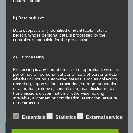
natural person.
Der Schatten
b) Data subject
Trauma versus Signifikantes Emotionales Ereignis S.E.E.
Data subject is any identified or identifiable natural
person, whose personal data is processed by the
Dissoziation aus NLP-Sicht
controller responsible for the processing.
Dissoziation aus psychologischer Sicht
c) Processing
Abgespaltene Teile im Unbewussten
Processing is any operation or set of operations which is
performed on personal data or on sets of personal data,
Abgespaltene Teile identifizieren
whether or not by automated means, such as collection,
recording, organisation, structuring, storage, adaptation
or alteration, retrieval, consultation, use, disclosure by
Richtig Feedback geben: Das Feedback-Sandwich
transmission, dissemination or otherwise making
available, alignment or combination, restriction, erasure
or destruction.
How To Make Yourself A Better Person
Essentials
Statistics
External services
d) Restriction of processing
Archives
Restriction of processing is the marking of stored